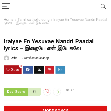
Home
»
Tamil catholic song
»
Iraiyae En Yesuvae Nandri Paadal
lyrics – இறையே என் இயேசுவே
Iraiyae En Yesuvae Nandri Paadal
lyrics – இறையே என் இயேசுவே
Jeba
Tamil catholic song
0
Save
11
0
Deal Score
MORE SONGS