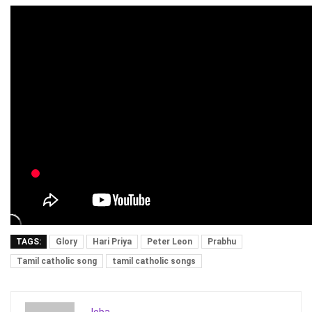
TAGS:
Glory
Hari Priya
Peter Leon
Prabhu
Tamil catholic song
tamil catholic songs