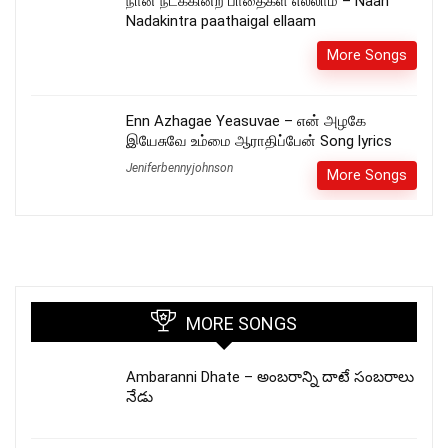
நான் நடக்கின்ற பாதைகள் எல்லாம் – Naan
Nadakintra paathaigal ellaam
More Songs
Enn Azhagae Yeasuvae – என் அழகே
இயேசுவே உம்மை ஆராதிப்பேன் Song lyrics
Jeniferbennyjohnson
More Songs
MORE SONGS
Ambaranni Dhate – అంబరాన్ని దాటే సంబరాలు
నేడు