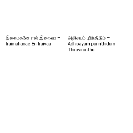
இறைமகனே என் இறைவா –
அதிசயம் புரிந்திடும் –
Iraimahanae En Iraivaa
Adhisayam purinthidum
Thiruvirunthu