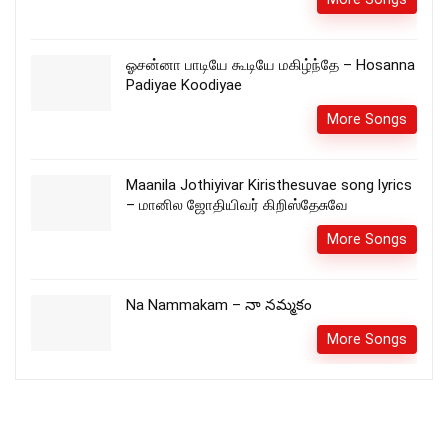
ஓசன்னா பாடியே கூடியே மகிழ்ந்தே – Hosanna
Padiyae Koodiyae
More Songs
Maanila Jothiyivar Kiristhesuvae song lyrics
– மானில ஜோதியிவர் கிறிஸ்தேசுவே
More Songs
Na Nammakam – నా నమ్మకం
More Songs