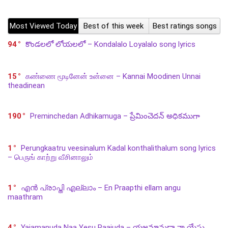
Most Viewed Today
Best of this week
Best ratings songs
94
కొండలలో లోయలలో – Kondalalo Loyalalo song lyrics
15
கண்ணை மூடினேன் உன்னை – Kannai Moodinen Unnai
theadinean
190
Preminchedan Adhikamuga – ప్రేమించెదన్ అధికముగా
1
Perungkaatru veesinalum Kadal konthalithalum song lyrics
– பெருங் காற்று வீசினாலும்
1
എൻ പ്രാപ്തി എല്ലാം – En Praapthi ellam angu
maathram
4
Yajamanuda Naa Yesu Raajuda – యజమానుడా నా యేసు