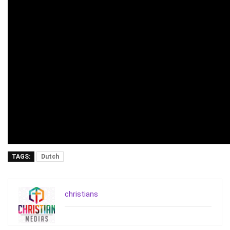
TAGS:
Dutch
christians