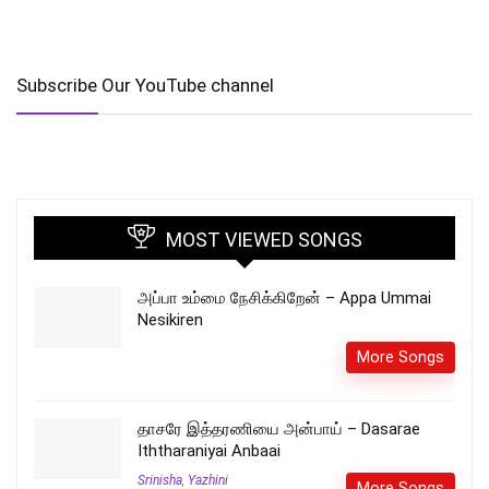
Subscribe Our YouTube channel
MOST VIEWED SONGS
அப்பா உம்மை நேசிக்கிறேன் – Appa Ummai
Nesikiren
More Songs
தாசரே இத்தரணியை அன்பாய் – Dasarae
Iththaraniyai Anbaai
Srinisha
,
Yazhini
More Songs