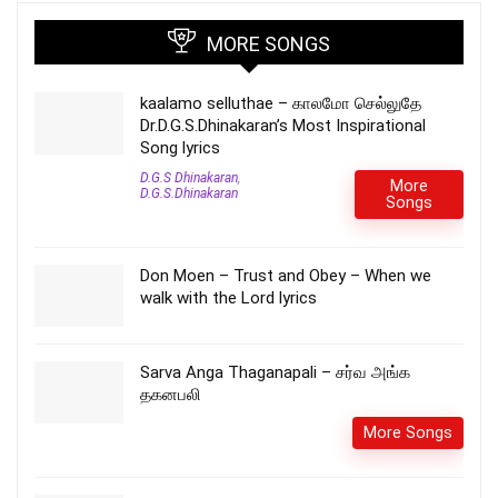
MORE SONGS
kaalamo selluthae – காலமோ செல்லுதே
Dr.D.G.S.Dhinakaran’s Most Inspirational
Song lyrics
D.G.S Dhinakaran
,
More
D.G.S.Dhinakaran
Songs
Don Moen – Trust and Obey – When we
walk with the Lord lyrics
Sarva Anga Thaganapali – சர்வ அங்க
தகனபலி
More Songs