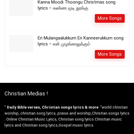
Kanna Moodi Thoongu Christmas song
lyrics – கண்ண மூடி தூங்கு
More Songs
En Mulangaalukkum En Kanneerukkum song
lyrics – என் முழங்காலுக்கும்
More Songs
Christian Medias !
”
Daily Bible verses, Christian songs lyrics & more
“world christian
worship, christian song lyrics, praise and worship,Christian songs lyrics
. Online Christian Music Lyrics, Christian song lyrics Christian music
lyrics and Christian song lyrics,Gospel music lyrics.