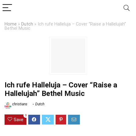
Home
»
Dutch
»
Ich rufe Halleluja – Cover “Raise a Hallelujah”
Bethel Music
Ich rufe Halleluja – Cover “Raise a
Hallelujah” Bethel Music
christians
Dutch
0
Save