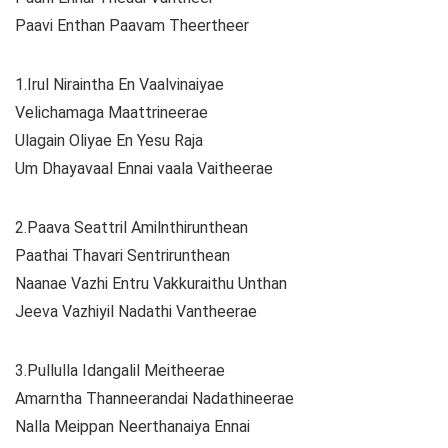
Paavi Enthan Paavam Theertheer
1.Irul Niraintha En Vaalvinaiyae
Velichamaga Maattrineerae
Ulagain Oliyae En Yesu Raja
Um Dhayavaal Ennai vaala Vaitheerae
2.Paava Seattril Amilnthirunthean
Paathai Thavari Sentrirunthean
Naanae Vazhi Entru Vakkuraithu Unthan
Jeeva Vazhiyil Nadathi Vantheerae
3.Pullulla Idangalil Meitheerae
Amarntha Thanneerandai Nadathineerae
Nalla Meippan Neerthanaiya Ennai