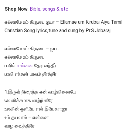
Shop Now
:
Bible, songs & etc
எல்லாமே உம் கிருபை ஐயா – Ellamae um Kirubai Aiya Tamil
Christian Song lyrics,tune and sung by Pr.S.Jebaraj.
எல்லாமே உம் கிருபை – ஐயா
எல்லாமே உம் கிருபை
பாரில்
என்னை
தேடி வந்தீர்
பாவி எந்தன் பாவம் தீர்த்தீர்
1.இருள் நிறைந்த என் வாழ்வினையே
வெளிச்சமாக மாற்றினீரே
உலகின் ஒளியே என் இயேசுராஜா
உம் தயவால் – என்னை
வாழ வைத்திரே