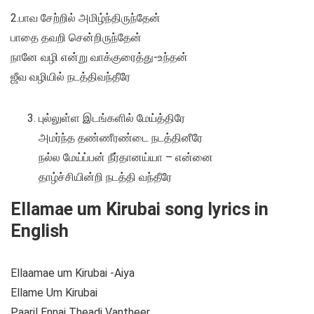
2.பாவ சேற்றில் அமிழ்ந்திருந்தேன்
பாதை தவறி சென்றிருந்தேன்
நானே வழி என்று வாக்குரைத்து-உந்தன்
ஜீவ வழியில் நடத்திவந்தீரே
புல்லுள்ள இடங்களில் மேய்த்திரே
அமர்ந்த தண்ணீரண்டை நடத்தினீரே
நல்ல மேய்ப்பன் நீர்தானய்யா – என்னை
தாழ்ச்சியின்றி நடத்தி வந்தீரே
Ellamae um Kirubai song lyrics in
English
Ellaamae um Kirubai -Aiya
Ellame Um Kirubai
Paaril Ennai Theadi Vantheer