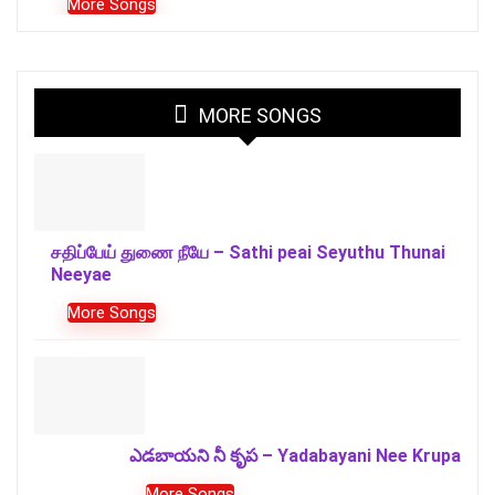
More Songs
MORE SONGS
சதிப்பேய் துணை நீயே – Sathi peai Seyuthu Thunai
Neeyae
More Songs
ఎడబాయని నీ కృప – Yadabayani Nee Krupa
More Songs