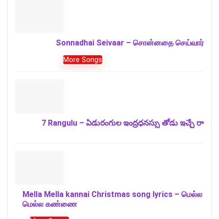
Sonnadhai Seivaar – சொன்னதை செய்வார்
More Songs
7 Rangulu – ఏడురంగుల ఇంద్రధనస్సు తోడు ఇచ్చే రా
Mella Mella kannai Christmas song lyrics – மெல்ல
மெல்ல கண்ணை