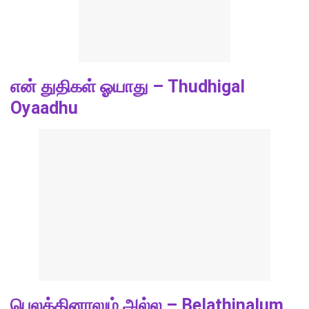
என் துதிகள் ஓயாது – Thudhigal
Oyaadhu
பெலத்தினாலும் அல்ல – Belathinalum