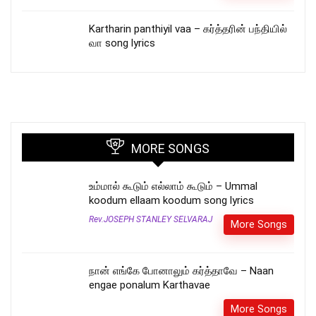
Kartharin panthiyil vaa – கர்த்தரின் பந்தியில்
வா song lyrics
MORE SONGS
உம்மால் கூடும் எல்லாம் கூடும் – Ummal
koodum ellaam koodum song lyrics
Rev.JOSEPH STANLEY SELVARAJ
More Songs
நான் எங்கே போனாலும் கர்த்தாவே – Naan
engae ponalum Karthavae
More Songs