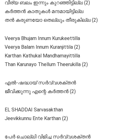
വീര്യ ബലം ഇന്നും കുറഞ്ഞിട്ടില്ല (2)
കർത്തൻ കാതുകൾ മന്ദമായിട്ടില്ല
തൻ കരുണയോ തെല്ലും തീരുകില്ല (2)
Veerya Bhujam Innum Kurukeettilla
Veerya Balam Innum Kuranjittila (2)
Karthan Kathukal Mandhamayittilla
Than Karunayo Thellum Theerukilla (2)
എൽ-ഷദ്ധായ്‌ സർവ്വശക്തൻ
ജീവിക്കുന്നു എന്റെ കർത്തൻ (2)
EL SHADDAI Sarvasakthan
Jeevikkunnu Ente Karthan (2)
പേർ ചൊല്ലി വിളിച്ച സർവ്വശക്തൻ