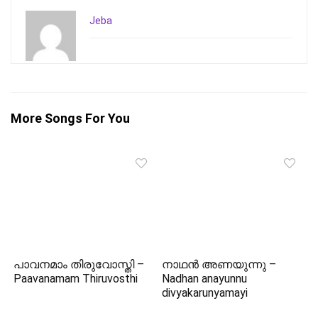
Jeba
More Songs For You
പാവനമാം തിരുവോസ്തി –
നാഥൻ അണയുന്നു –
Paavanamam Thiruvosthi
Nadhan anayunnu
divyakarunyamayi