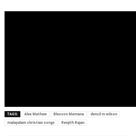
TAGS:
Alex Mathew
Blesson Memana
dencil m wilson
malayalam christian songs
Renjith Rajan