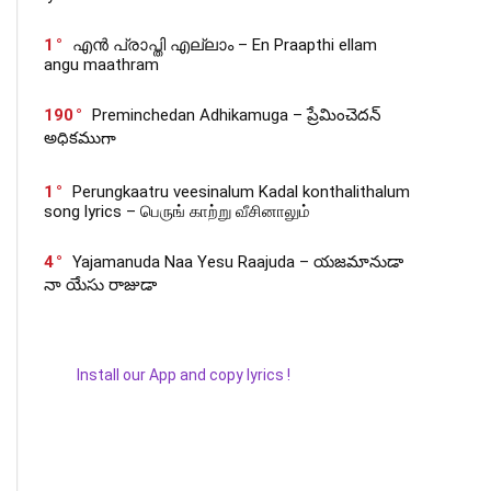
1
എൻ പ്രാപ്തി എല്ലാം – En Praapthi ellam
angu maathram
190
Preminchedan Adhikamuga – ప్రేమించెదన్
అధికముగా
1
Perungkaatru veesinalum Kadal konthalithalum
song lyrics – பெருங் காற்று வீசினாலும்
4
Yajamanuda Naa Yesu Raajuda – యజమానుడా
నా యేసు రాజుడా
Install our App and copy lyrics !