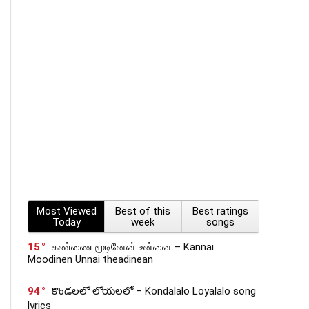
Most Viewed
Best of this
Best ratings
Today
week
songs
15
கண்ணை மூடினேன் உன்னை – Kannai
Moodinen Unnai theadinean
94
కొండలలో లోయలలో – Kondalalo Loyalalo song
lyrics