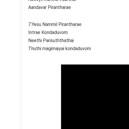
Aandavar Pirantharae
7.Yesu Nammil Pirantharae
Intrae Kondaduvom
Neethi Parisuththathai
Thuthi magimaiyai kondaduvom