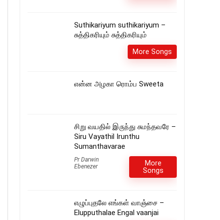
Suthikariyum suthikariyum –
சுத்திகரியும் சுத்திகரியும்
More Songs
என்ன அழகா ரொம்ப Sweeta
சிறு வயதில் இருந்து சுமந்தவரே –
Siru Vayathil Irunthu
Sumanthavarae
Pr Darwin
More
Ebenezer
Songs
எழுப்புதலே எங்கள் வாஞ்சை –
Elupputhalae Engal vaanjai