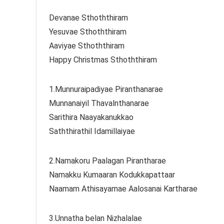
Devanae Sthoththiram
Yesuvae Sthoththiram
Aaviyae Sthoththiram
Happy Christmas Sthoththiram
1.Munnuraipadiyae Piranthanarae
Munnanaiyil Thavalnthanarae
Sarithira Naayakanukkao
Saththirathil Idamillaiyae
2.Namakoru Paalagan Pirantharae
Namakku Kumaaran Kodukkapattaar
Naamam Athisayamae Aalosanai Kartharae
3.Unnatha belan Nizhalalae