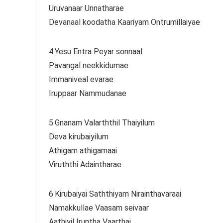
Uruvanaar Unnatharae
Devanaal koodatha Kaariyam Ontrumillaiyae
4.Yesu Entra Peyar sonnaal
Pavangal neekkidumae
Immaniveal evarae
Iruppaar Nammudanae
5.Gnanam Valarththil Thaiyilum
Deva kirubaiyilum
Athigam athigamaai
Viruththi Adaintharae
6.Kirubaiyai Saththiyam Nirainthavaraai
Namakkullae Vaasam seivaar
Aathiyil Iruntha Vaarthai