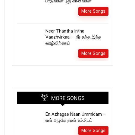
பாடுங்கள் புது கானங்கள்
More Songs
Neer Thantha Intha
Vaazhvirkaai – நீர் தந்த இந்த
வாழ்விற்காய்
More Songs
MORE SONGS
En Azhagae Naan Ummidam –
என் அழகே நான் உம்மிடம்
More Songs