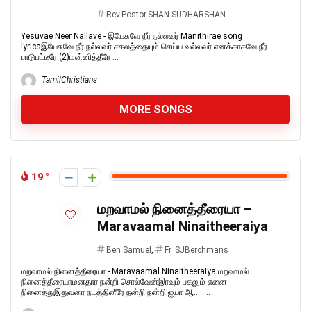
Rev.Postor.SHAN SUDHARSHAN
Yesuvae Neer Nallave - இயேசுவே நீர் நல்லவர் Manithirae song
lyricsஇயேசுவே நீர் நல்லவர் சகலத்தையும் செய்ய வல்லவர் எனக்காகவே நீர்
பாடுபட்டீரே (2)மன்னித்தீரே ...
TamilChristians
MORE SONGS
19
மறவாமல் நினைத்தீரையா –
Maravaamal Ninaitheeraiya
Ben Samuel
,
Fr_SJBerchmans
மறவாமல் நினைத்தீரையா - Maravaamal Ninaitheeraiya மறவாமல்
நினைத்தீரையாமனதார நன்றி சொல்வேன்இரவும் பகலும் எனை
நினைத்துஇதுவரை நடத்தினீரே நன்றி நன்றி ஐயா ஆ.... ...