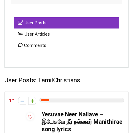
User Posts
User Articles
Comments
User Posts:
TamilChristians
1
Yesuvae Neer Nallave –
இயேசுவே நீர் நல்லவர் Manithirae
song lyrics