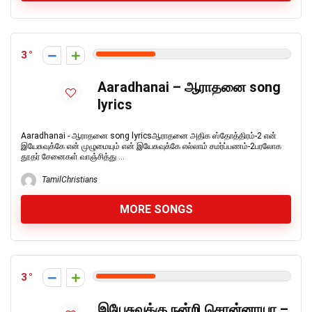
3
Aaradhanai – ஆராதனை song
lyrics
Aaradhanai - ஆராதனை song lyricsஆராதனை அதிக ஸ்தோத்திரம்-2 என்
இயேசுவுக்கே என் முழுமையும் என் இயேசுவுக்கே எல்லாம் சமர்ப்பணம்-2பரலோக
தூதர் சேனைகள் வாஞ்சித்து ...
TamilChristians
MORE SONGS
3
இயேசுவுக்கு நன்றி சொன்னாயா –