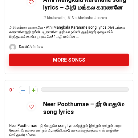
lyrics – அதி மங்கல காரணனே
kirubavathi
,
Sis.Abelasha Joshva
அதி மங்கல காரணனே - Athi Mangkala Karanane song lyrics அதி மங்கல
காரணனேதுதி தங்கிய பூரணனே- நரர் வாழவிண் துறந்தோர் ஏழையாய்ப்
பிறந்தவண்மையே தாரணனே! 1.மதி மங்கின ...
TamilChristians
MORE SONGS
0
Neer Poothumae – நீர் போதுமே
song lyrics
Neer Poothumae - நீர் போதுமே song lyricsநேற்றும் இன்றும் என்றும் மாறா
தேவன் நீர் உம்மை என்றும் ஆராதிப்பேன்-2 பல வாக்குத்தத்தம் என் வாழ்வில்
செய்தவரே உம்மை ...