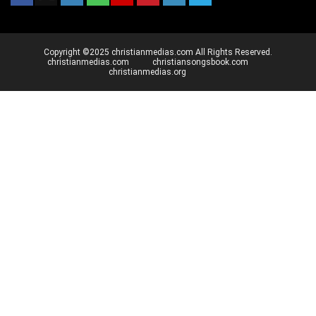
Copyright ©2025 christianmedias.com All Rights Reserved.
christianmedias.com
christiansongsbook.com
christianmedias.org