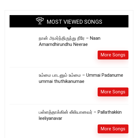
MOST VIEWED SONGS
நான் அமர்ந்திருந்து நீரே – Naan
Amarndhirundhu Neerae
More Songs
உம்மை பாடனும் உம்மை – Ummai Padanume
ummai thuthikanumae
More Songs
பள்ளத்தாக்கின் லீலியானவர் – Pallathakkin
leeliyanavar
More Songs