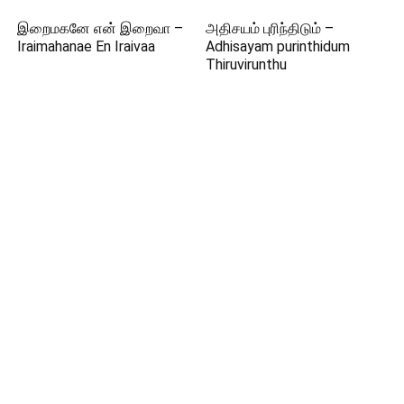
இறைமகனே என் இறைவா –
அதிசயம் புரிந்திடும் –
Iraimahanae En Iraivaa
Adhisayam purinthidum
Thiruvirunthu