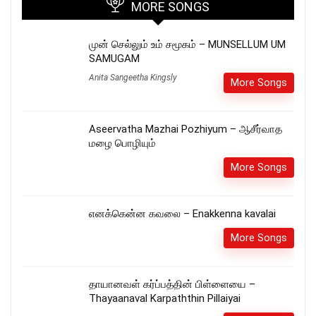
MORE SONGS
முன் செல்லும் உம் சமூகம் – MUNSELLUM UM
SAMUGAM
Anita Sangeetha Kingsly
More Songs
Aseervatha Mazhai Pozhiyum – ஆசீர்வாத
மழை பொழியும்
More Songs
எனக்கென்ன கவலை – Enakkenna kavalai
More Songs
தாயானவள் கர்ப்பத்தின் பிள்ளையை –
Thayaanaval Karpaththin Pillaiyai