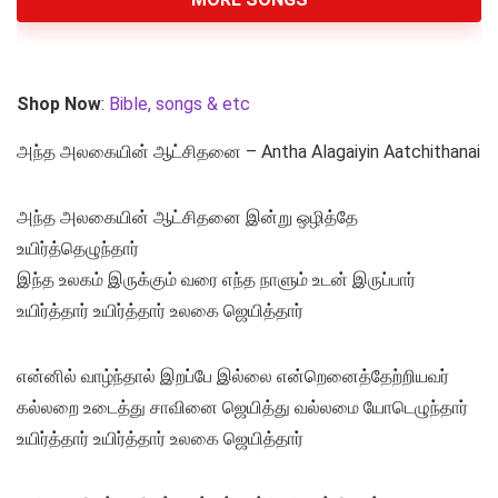
Shop Now
:
Bible, songs & etc
அந்த அலகையின் ஆட்சிதனை – Antha Alagaiyin Aatchithanai
அந்த அலகையின் ஆட்சிதனை இன்று ஒழித்தே
உயிர்த்தெழுந்தார்
இந்த உலகம் இருக்கும் வரை எந்த நாளும் உடன் இருப்பார்
உயிர்த்தார் உயிர்த்தார் உலகை ஜெயித்தார்
என்னில் வாழ்ந்தால் இறப்பே இல்லை என்றெனைத்தேற்றியவர்
கல்லறை உடைத்து சாவினை ஜெயித்து வல்லமை யோடெழுந்தார்
உயிர்த்தார் உயிர்த்தார் உலகை ஜெயித்தார்