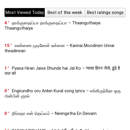
Most Viewed Today
Best of this week
Best ratings songs
4
தாங்குதைய்யா தாங்குதைய்யா – Thaanguthaiya
Thaanguthaiya
15
கண்ணை மூடினேன் உன்னை – Kannai Moodinen Unnai
theadinean
1
Pyasa Hiran Jaise Dhunde hai Jal Ko – प्यासा हिरन जैसे, ढूंढे है
जल को
0
Engirundho oru Anbin Kural song lyrics – எங்கிருந்தோ ஒரு
அன்பின் குரல்
0
நீங்கதா என் தெய்வம் – Neengetha En Deivam