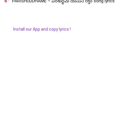
6
PARISHUDDHAME – పరిశుద్ధమే యేసుని రక్తం song lyrics
Install our App and copy lyrics !