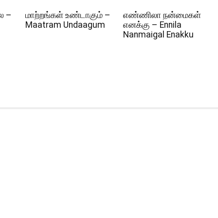
ல –
மாற்றங்கள் உண்டாகும் –
எண்ணிலா நன்மைகள்
Maatram Undaagum
எனக்கு – Ennila
Nanmaigal Enakku