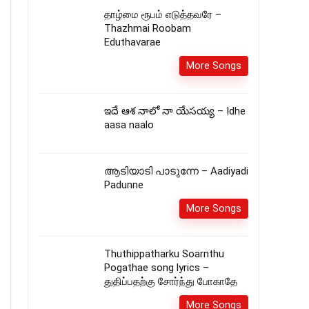
தாழ்மை ரூபம் எடுத்தவரே –
Thazhmai Roobam
Eduthavarae
More Songs
ఇదే ఆశ నాలో నా యేసయ్య – Idhe
aasa naalo
ആടിയാടി പാടുന്നേ – Aadiyadi
Padunne
More Songs
Thuthippatharku Soarnthu
Pogathae song lyrics –
துதிப்பதற்கு சோர்ந்து போகாதே
More Songs