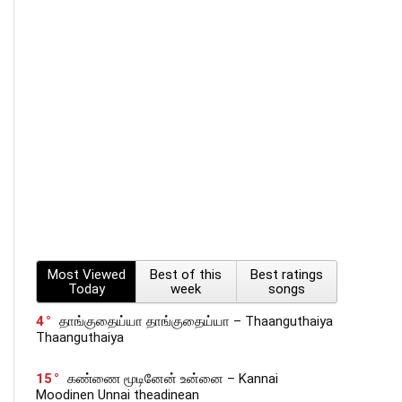
Most Viewed
Best of this
Best ratings
Today
week
songs
4
தாங்குதைய்யா தாங்குதைய்யா – Thaanguthaiya
Thaanguthaiya
15
கண்ணை மூடினேன் உன்னை – Kannai
Moodinen Unnai theadinean