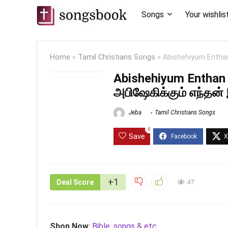
Songs
Your wishlis
Home
»
Tamil Christians Songs
»
Abishehiyum Enthan 
Abishehiyum Enthan 
அபிஷேகிக்கும் எந்தன்
Jeba
Tamil Christians Songs
0
Save
+1
Deal Score
47
Shop Now
:
Bible, songs & etc