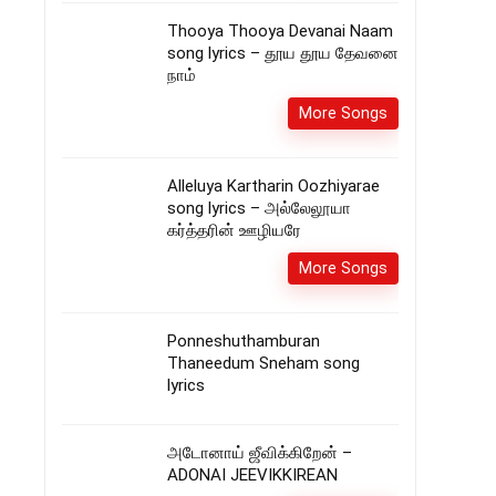
Thooya Thooya Devanai Naam
song lyrics – தூய தூய தேவனை
நாம்
More Songs
Alleluya Kartharin Oozhiyarae
song lyrics – அல்லேலூயா
கர்த்தரின் ஊழியரே
More Songs
Ponneshuthamburan
Thaneedum Sneham song
lyrics
அடோனாய் ஜீவிக்கிறேன் –
ADONAI JEEVIKKIREAN