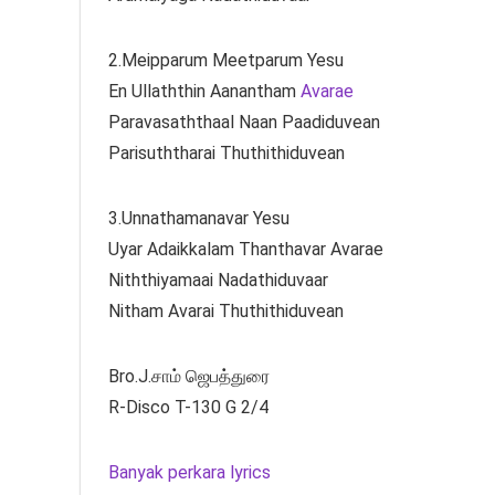
2.Meipparum Meetparum Yesu
En Ullaththin Aanantham
Avarae
Paravasaththaal Naan Paadiduvean
Parisuththarai Thuthithiduvean
3.Unnathamanavar Yesu
Uyar Adaikkalam Thanthavar Avarae
Niththiyamaai Nadathiduvaar
Nitham Avarai Thuthithiduvean
Bro.J.சாம் ஜெபத்துரை
R-Disco T-130 G 2/4
Banyak perkara lyrics