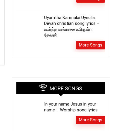
Uyarntha Kanmalai Uyirulla
Devan christian song lyrics –
உயர்ந்த கன்மலை உயிருள்ள
தேவன்
More Songs
MORE SONGS
In your name Jesus in your
name – Worship song lyrics
More Songs