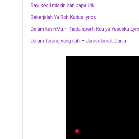
Bayi kecil miskin dan papa lirik
Bekerjalah Ya Roh Kudus lyrics
Dalam kasihMu – Tiada sperti Kau ya Yesusku Lyri
Dalam terang yang ilahi – Juruselamat Dunia