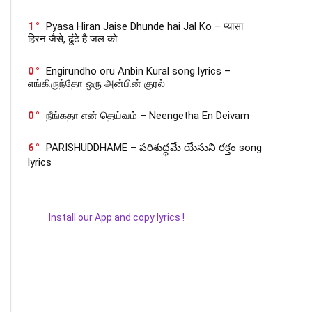
1
Pyasa Hiran Jaise Dhunde hai Jal Ko – प्यासा
हिरन जैसे, ढूंढे है जल को
0
Engirundho oru Anbin Kural song lyrics –
எங்கிருந்தோ ஒரு அன்பின் குரல்
0
நீங்கதா என் தெய்வம் – Neengetha En Deivam
6
PARISHUDDHAME – పరిశుద్ధమే యేసుని రక్తం song
lyrics
Install our App and copy lyrics !