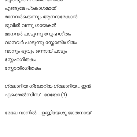
എങ്ങുമേ പ്രകാശമായ്
മാനവർക്കെന്നും ആനന്ദമേകാൻ
ഭൂവിൽ വന്നു ഗായകൻ
മാനവർ പാടുന്നു സ്നേഹഗീതം
വാനവർ പാടുന്നു സ്തോത്രഗീതം
വാനും ഭൂവും ഒന്നായ് പാടും
സ്നേഹഗീതകം
സ്തോത്രഗീതകം
ഗ്ലോറിയ ഗ്ലോറിയ ഗ്ലോറിയ… ഇൻ
എക്ഷെൽസിസ്….ദേയോ (1)
മേലേ വാനിൽ…..ഉണ്ണിയേശു ജാതനായ്