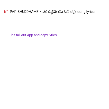
6
PARISHUDDHAME – పరిశుద్ధమే యేసుని రక్తం song lyrics
Install our App and copy lyrics !