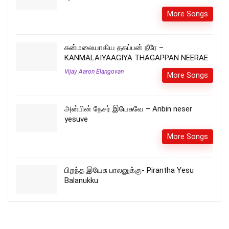
More Songs
கன்மலையாகிய தகப்பன் நீரே –
KANMALAIYAAGIYA THAGAPPAN NEERAE
Vijay Aaron Elangovan
More Songs
அன்பின் நேசர் இயேசுவே – Anbin neser
yesuve
More Songs
பிறந்த இயேசு பாலனுக்கு- Pirantha Yesu
Balanukku