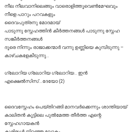
നീല നീലവാനിലെങ്ങും വാരൊളിത്തൂവെൺമേഘവും
നീളെ പാറും പറവകളും
ദൈവപുത്രനു മോദമായ്
പാടുന്നു സ്നേഹത്തിൻ കീർത്തനങ്ങൾ പാടുന്നു സ്നേഹ
സങ്കീർത്തനങ്ങൾ
ദൂരെ നിന്നും രാജാക്കന്മാർ വന്നു ഉണ്ണിയെ കുമ്പിടുന്നു –
കാഴ്ചകളേകീടുന്നു…
ഗ്ലോറിയ ഗ്ലോറിയ ഗ്ലോറിയ… ഇൻ
എക്ഷെൽസിസ്….ദേയോ (2)
ദൈവസ്നേഹം പെയ്തിറങ്ങി മാനവർക്കെന്നും ശാന്തിയായ്
കാലിതൻ കൂട്ടിലെ പുൽമേത്ത തീർത്ത എന്റെ
സ്നേഹഗായകൻ
കൂരിരുൾ നിറഞ്ഞ ലോകം