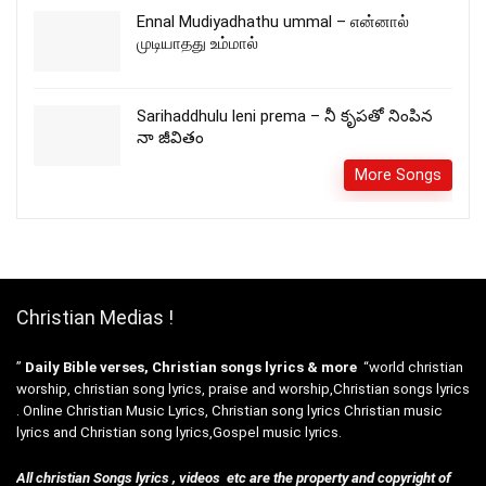
Ennal Mudiyadhathu ummal – என்னால்
முடியாதது உம்மால்
Sarihaddhulu leni prema – నీ కృపతో నింపిన
నా జీవితం
More Songs
Christian Medias !
”
Daily Bible verses, Christian songs lyrics & more
“world christian
worship, christian song lyrics, praise and worship,Christian songs lyrics
. Online Christian Music Lyrics, Christian song lyrics Christian music
lyrics and Christian song lyrics,Gospel music lyrics.
All christian Songs lyrics , videos etc are the property and copyright of