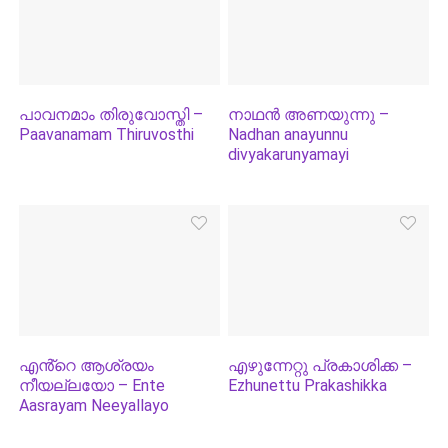
പാവനമാം തിരുവോസ്തി –
നാഥൻ അണയുന്നു –
Paavanamam Thiruvosthi
Nadhan anayunnu
divyakarunyamayi
എൻ്റെ ആശ്രയം
എഴുന്നേറ്റു പ്രകാശിക്ക –
നീയല്ലയോ – Ente
Ezhunettu Prakashikka
Aasrayam Neeyallayo