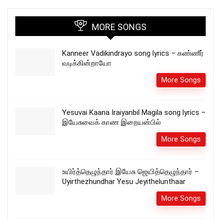
MORE SONGS
Kanneer Vadikindrayo song lyrics – கண்ணீர்
வடிக்கின்றாயோ
More Songs
Yesuvai Kaana Iraiyanbil Magila song lyrics –
இயேசுவைக் காண இறையன்பில்
More Songs
உயிர்த்தெழுந்தார் இயேசு ஜெயித்தெழுந்தார் –
Uyirthezhundhar Yesu Jeyithelunthaar
More Songs