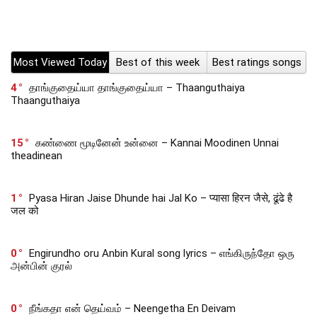
Most Viewed Today
Best of this week
Best ratings songs
4
தாங்குதைய்யா தாங்குதைய்யா – Thaanguthaiya
Thaanguthaiya
15
கண்ணை மூடினேன் உன்னை – Kannai Moodinen Unnai
theadinean
1
Pyasa Hiran Jaise Dhunde hai Jal Ko – प्यासा हिरन जैसे, ढूंढे है
जल को
0
Engirundho oru Anbin Kural song lyrics – எங்கிருந்தோ ஒரு
அன்பின் குரல்
0
நீங்கதா என் தெய்வம் – Neengetha En Deivam