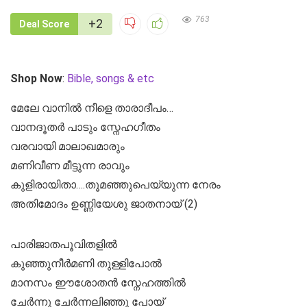
763
+2
Deal Score
Shop Now
:
Bible, songs & etc
മേലേ വാനിൽ നീളെ താരാദീപം…
വാനദൂതർ പാടും സ്നേഹഗീതം
വരവായി മാലാഖമാരും
മണിവീണ മീട്ടുന്ന രാവും
കുളിരായിതാ….തൂമഞ്ഞുപെയ്യുന്ന നേരം
അതിമോദം ഉണ്ണിയേശു ജാതനായ് (2)
പാരിജാതപൂവിതളിൽ
കുഞ്ഞുനീർമണി തുള്ളിപോൽ
മാനസം ഈശോതൻ സ്നേഹത്തിൽ
ചേർന്നു ചേർന്നലിഞ്ഞു പോയ്‌