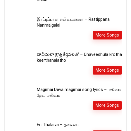
இரட்டிப்பான நன்மைகளை – Rattippana
Nanmaigalai
More Songs
దావీదులా క్రొత్త కీర్తనలతో – Dhaveedhula krotha
keerthanalatho
More Songs
Magimai Deva magimai song lyrics – மகிமை
தேவ மகிமை
More Songs
En Thalaiva – தலைவா