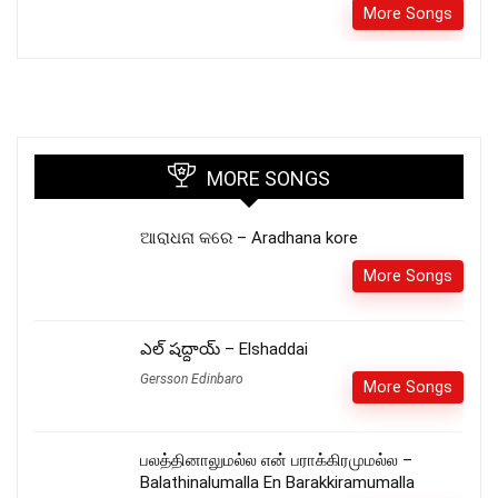
More Songs
MORE SONGS
ଆରାଧନା କରେ – Aradhana kore
More Songs
ఎల్ షద్దాయ్ – Elshaddai
Gersson Edinbaro
More Songs
பலத்தினாலுமல்ல என் பராக்கிரமுமல்ல –
Balathinalumalla En Barakkiramumalla