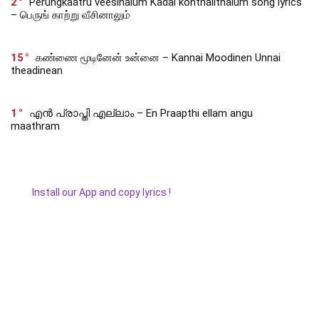
2
Perungkaatru veesinalum Kadal konthalithalum song lyrics
– பெருங் காற்று வீசினாலும்
15
கண்ணை மூடினேன் உன்னை – Kannai Moodinen Unnai
theadinean
1
എൻ പ്രാപ്തി എല്ലാം – En Praapthi ellam angu
maathram
Install our App and copy lyrics !