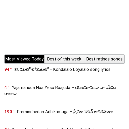
Most Viewed Today
Best of this week
Best ratings songs
94
కొండలలో లోయలలో – Kondalalo Loyalalo song lyrics
4
Yajamanuda Naa Yesu Raajuda – యజమానుడా నా యేసు
రాజుడా
190
Preminchedan Adhikamuga – ప్రేమించెదన్ అధికముగా