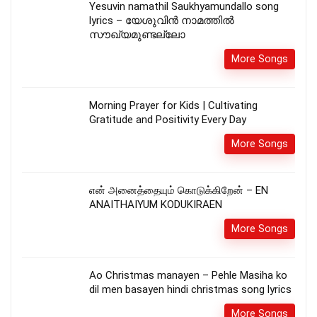
Yesuvin namathil Saukhyamundallo song
lyrics – യേശുവിൻ നാമത്തിൽ
സൗഖ്യമുണ്ടല്ലോ
More Songs
Morning Prayer for Kids | Cultivating
Gratitude and Positivity Every Day
More Songs
என் அனைத்தையும் கொடுக்கிறேன் – EN
ANAITHAIYUM KODUKIRAEN
More Songs
Ao Christmas manayen – Pehle Masiha ko
dil men basayen hindi christmas song lyrics
More Songs