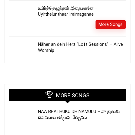
உயிர்த்தெழுந்தார் இறைமகனே –
Uyirthelunthaar Iraimaganae
More Songs
Näher an dein Herz “Loft Sessions” – Alive
Worship
MORE SONGS
NAA BRATHUKU DHINAMULU – నా బ్రతుకు
దినములు లెక్కింప నేర్పుము