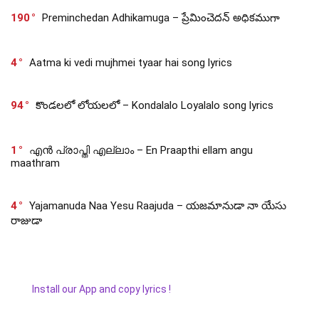
190
Preminchedan Adhikamuga – ప్రేమించెదన్ అధికముగా
4
Aatma ki vedi mujhmei tyaar hai song lyrics
94
కొండలలో లోయలలో – Kondalalo Loyalalo song lyrics
1
എൻ പ്രാപ്തി എല്ലാം – En Praapthi ellam angu
maathram
4
Yajamanuda Naa Yesu Raajuda – యజమానుడా నా యేసు
రాజుడా
Install our App and copy lyrics !