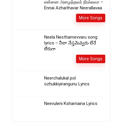
என்னை அழைத்தவர் நீரல்லவா –
Ennai Azhaithavar Neerallavaa
More Songs
Neela Nesthamevvaru song
lyrics – నీలా నేస్తమెవ్వరు లేనే
లేరుగా
More Songs
Neerchalukal pol
ozhukkiyirangunu Lyrics
Neevuleni Kshamaina Lyrics