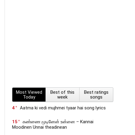
Most Viewed
Best of this
Best ratings
Today
week
songs
4
Aatma ki vedi mujhmei tyaar hai song lyrics
15
கண்ணை மூடினேன் உன்னை – Kannai
Moodinen Unnai theadinean