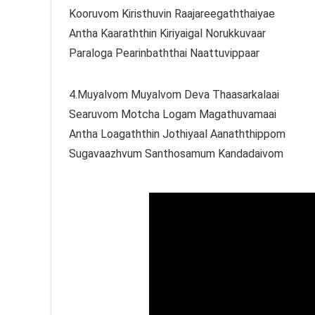
Kooruvom Kiristhuvin Raajareegaththaiyae
Antha Kaaraththin Kiriyaigal Norukkuvaar
Paraloga Pearinbaththai Naattuvippaar
4.Muyalvom Muyalvom Deva Thaasarkalaai
Searuvom Motcha Logam Magathuvamaai
Antha Loagaththin Jothiyaal Aanaththippom
Sugavaazhvum Santhosamum Kandadaivom