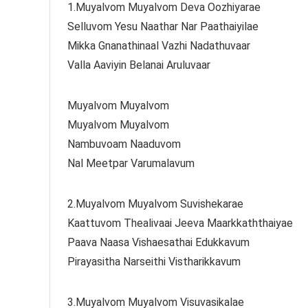
1.Muyalvom Muyalvom Deva Oozhiyarae
Selluvom Yesu Naathar Nar Paathaiyilae
Mikka Gnanathinaal Vazhi Nadathuvaar
Valla Aaviyin Belanai Aruluvaar
Muyalvom Muyalvom
Muyalvom Muyalvom
Nambuvoam Naaduvom
Nal Meetpar Varumalavum
2.Muyalvom Muyalvom Suvishekarae
Kaattuvom Thealivaai Jeeva Maarkkaththaiyae
Paava Naasa Vishaesathai Edukkavum
Pirayasitha Narseithi Vistharikkavum
3.Muyalvom Muyalvom Visuvasikalae