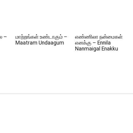
ல –
மாற்றங்கள் உண்டாகும் –
எண்ணிலா நன்மைகள்
Maatram Undaagum
எனக்கு – Ennila
Nanmaigal Enakku