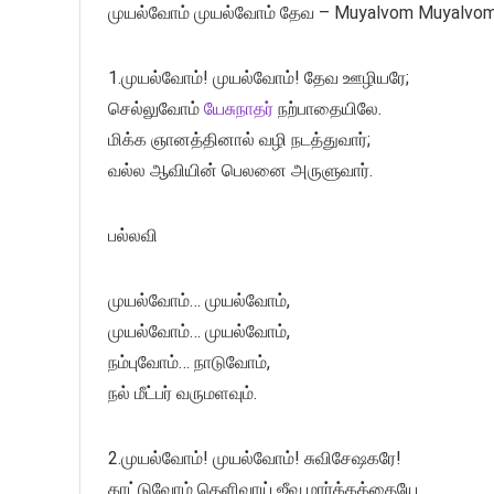
முயல்வோம் முயல்வோம் தேவ – Muyalvom Muyalvo
1.முயல்வோம்! முயல்வோம்! தேவ ஊழியரே;
செல்லுவோம்
யேசுநாதர்
நற்பாதையிலே.
மிக்க ஞானத்தினால் வழி நடத்துவார்;
வல்ல ஆவியின் பெலனை அருளுவார்.
பல்லவி
முயல்வோம்… முயல்வோம்,
முயல்வோம்… முயல்வோம்,
நம்புவோம்… நாடுவோம்,
நல் மீட்பர் வருமளவும்.
2.முயல்வோம்! முயல்வோம்! சுவிசேஷகரே!
காட்டுவோம் தெளிவாய் ஜீவ மார்க்கத்தையே