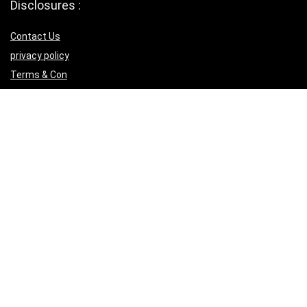
Disclosures :
Contact Us
privacy policy
Terms & Con
Helpful Links
Submit Songs
Affiliate Policy
Download IOS App
Download Android App
Follow Us