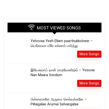
MOST VIEWED SONGS
Yehovaa Yireh Ellam paarthukkolveer –
யெகோவா யீரே எல்லாம் பார்த்து
More Songs
இயேசுவாய் நான் மாறவேண்டும் – Yesuvai
Nan Maara Vendum
More Songs
பிள்ளைகளே அருமை செல்வங்களே –
Pillaigalae Arumai Selvangalae