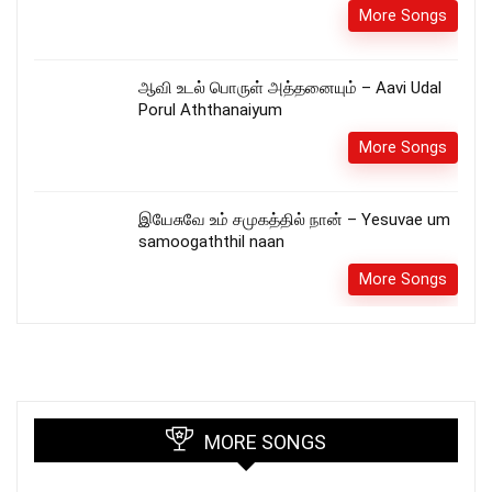
More Songs
ஆவி உடல் பொருள் அத்தனையும் – Aavi Udal
Porul Aththanaiyum
More Songs
இயேசுவே உம் சமுகத்தில் நான் – Yesuvae um
samoogaththil naan
More Songs
MORE SONGS