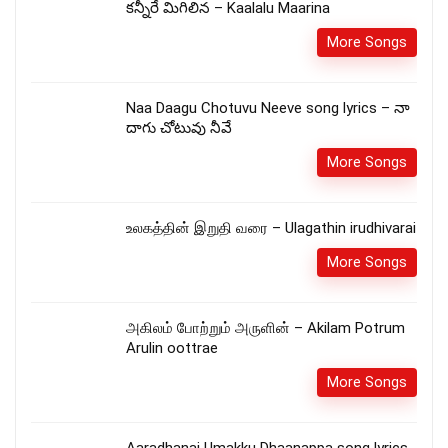
కన్నీరే మిగిలిన – Kaalalu Maarina
More Songs
Naa Daagu Chotuvu Neeve song lyrics – నా
దాగు చోటువు నీవే
More Songs
உலகத்தின் இறுதி வரை – Ulagathin irudhivarai
More Songs
அகிலம் போற்றும் அருளின் – Akilam Potrum
Arulin oottrae
More Songs
Aaradhanai Umakku Dhaanappa song lyrics