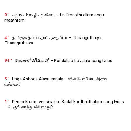
0
എൻ പ്രാപ്തി എല്ലാം – En Praapthi ellam angu
maathram
4
தாங்குதைய்யா தாங்குதைய்யா – Thaanguthaiya
Thaanguthaiya
94
కొండలలో లోయలలో – Kondalalo Loyalalo song lyrics
5
Unga Anboda Alava ennala – உங்க அன்போட அளவ
என்னால
1
Perungkaatru veesinalum Kadal konthalithalum song lyrics
– பெருங் காற்று வீசினாலும்