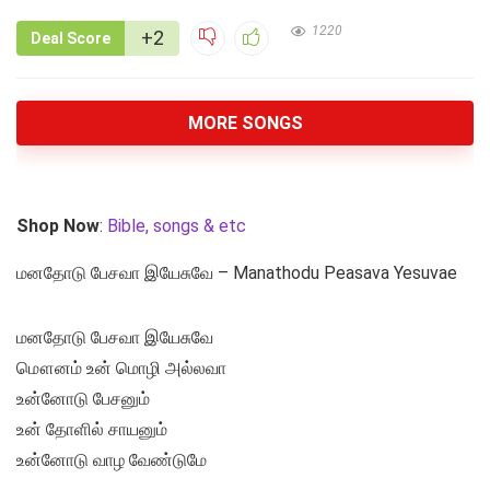
1220
+2
Deal Score
MORE SONGS
Shop Now
:
Bible, songs & etc
மனதோடு பேசவா இயேசுவே – Manathodu Peasava Yesuvae
மனதோடு பேசவா இயேசுவே
மௌனம் உன் மொழி அல்லவா
உன்னோடு பேசனும்
உன் தோளில் சாயனும்
உன்னோடு வாழ வேண்டுமே