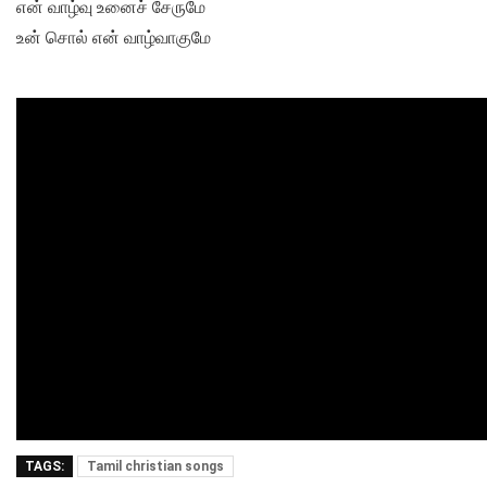
என் வாழ்வு உனைச் சேருமே
உன் சொல் என் வாழ்வாகுமே
TAGS:
Tamil christian songs