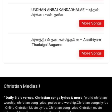
UNDHAN ANBAI KANDADHALAE – உந்தன்
அன்பை கண்டதாலே
More Songs
அசாத்தியம் தடைகள் ஆகுமோ – Asathiyam
Thadaigal Aagumo
More Songs
Christian Medias !
”
Daily Bible verses, Christian songs lyrics & more
“world christian
worship, christian song lyrics, praise and worship,Christian songs lyrics
. Online Christian Music Lyrics, Christian song lyrics Christian music