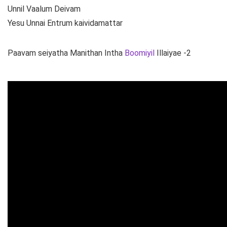
Unnil Vaalum Deivam
Yesu Unnai Entrum kaividamattar
Paavam seiyatha Manithan Intha
Boomiyil
Illaiyae -2