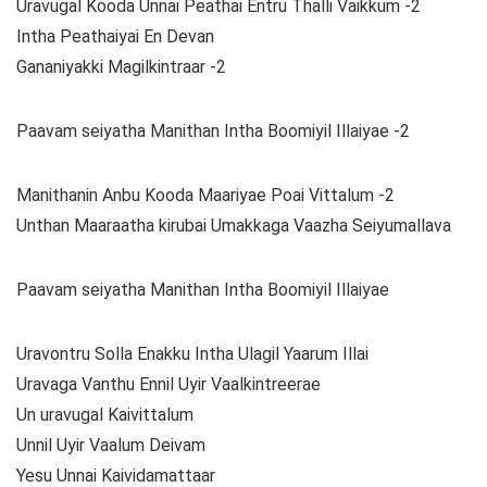
Uravugal Kooda Unnai Peathai Entru Thalli Vaikkum -2
Intha Peathaiyai En Devan
Gananiyakki Magilkintraar -2
Paavam seiyatha Manithan Intha Boomiyil Illaiyae -2
Manithanin Anbu Kooda Maariyae Poai Vittalum -2
Unthan Maaraatha kirubai Umakkaga Vaazha Seiyumallava
Paavam seiyatha Manithan Intha Boomiyil Illaiyae
Uravontru Solla Enakku Intha Ulagil Yaarum Illai
Uravaga Vanthu Ennil Uyir Vaalkintreerae
Un uravugal Kaivittalum
Unnil Uyir Vaalum Deivam
Yesu Unnai Kaividamattaar