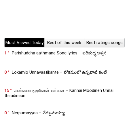
Most Viewed Today
Best of this week
Best ratings songs
1
Parishuddha aathmane Song lyrics – ಪರಿಶುದ್ಧ ಆತ್ಮನೆ
0
Lokamlo Unnavaatikante – లోకములో ఉన్నవాటి కంటే
15
கண்ணை மூடினேன் உன்னை – Kannai Moodinen Unnai
theadinean
0
Nerpumayyaa – నేర్పుమయ్యా