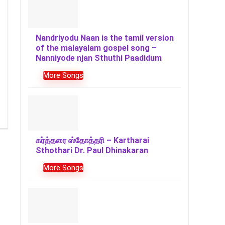
Nandriyodu Naan is the tamil version
of the malayalam gospel song –
Nanniyode njan Sthuthi Paadidum
More Songs
கர்த்தரை ஸ்தோத்தரி – Kartharai
Sthothari Dr. Paul Dhinakaran
More Songs