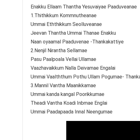
Enakku Ellaam Thantha Yesuvaiyae Paaduveanae
1.Thithikkum Kommnutheanae
Ummai Eththikkum Seolluveanae
Jeevan Thantha Ummai Thanae Enakku
Naan oyaamal Paaduvenae -Thankakattiye
2.Nenjil Nirantha Sellamae
Pasu Paalpoala Vellai Ullamae
Vaazhavaikkum Nalla Deivamae Engalai
Ummai Vaalththum Pothu Ullam Pogumae- Thanka
3.Mannil Vantha Maanikkamae
Ummai kanda kangal Poorikkumae
Theadi Vantha Koadi Inbmae Englai
Ummai Paadapaada Innal Neengumae