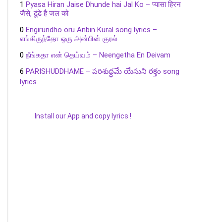
1
Pyasa Hiran Jaise Dhunde hai Jal Ko – प्यासा हिरन
जैसे, ढूंढे है जल को
0
Engirundho oru Anbin Kural song lyrics –
எங்கிருந்தோ ஒரு அன்பின் குரல்
0
நீங்கதா என் தெய்வம் – Neengetha En Deivam
6
PARISHUDDHAME – పరిశుద్ధమే యేసుని రక్తం song
lyrics
Install our App and copy lyrics !