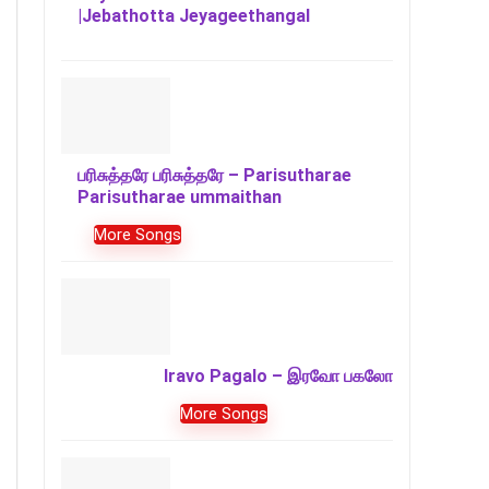
|Jebathotta Jeyageethangal
பரிசுத்தரே பரிசுத்தரே – Parisutharae
Parisutharae ummaithan
More Songs
Iravo Pagalo – இரவோ பகலோ
More Songs