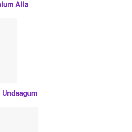
alum Alla
am Undaagum