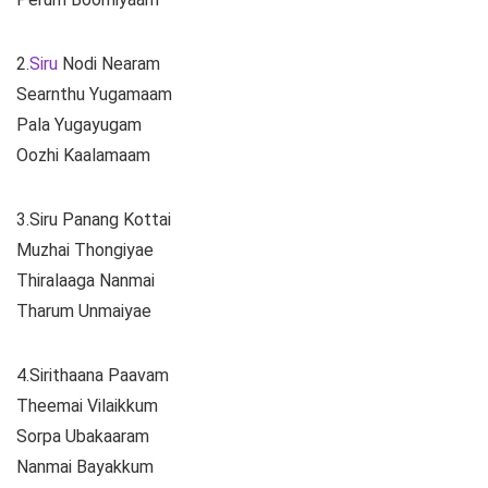
2.
Siru
Nodi Nearam
Searnthu Yugamaam
Pala Yugayugam
Oozhi Kaalamaam
3.Siru Panang Kottai
Muzhai Thongiyae
Thiralaaga Nanmai
Tharum Unmaiyae
4.Sirithaana Paavam
Theemai Vilaikkum
Sorpa Ubakaaram
Nanmai Bayakkum