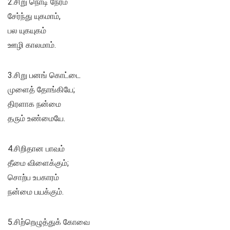
2.சிறு நொடி நேரம்
சேர்ந்து யுகமாம்,
பல யுகயுகம்
ஊழி காலமாம்.
3.சிறு பனங் கொட்டை
முளைத் தோங்கியே;
திரளாக நன்மை
தரும் உண்மையே.
4.சிறிதான பாவம்
தீமை விளைக்கும்;
சொற்ப உபகாரம்
நன்மை பயக்கும்.
5.சிற்றெழுத்துக் கோவை