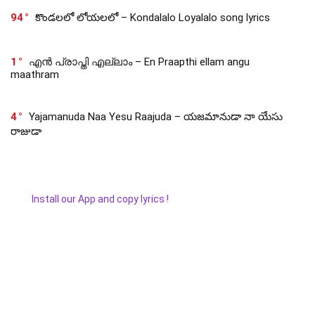
94
కొండలలో లోయలలో – Kondalalo Loyalalo song lyrics
1
എൻ പ്രാപ്തി എല്ലാം – En Praapthi ellam angu
maathram
4
Yajamanuda Naa Yesu Raajuda – యజమానుడా నా యేసు
రాజుడా
Install our App and copy lyrics !