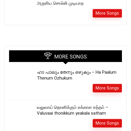
அருளிய சொல்லி முடியாத
More Songs
MORE SONGS
ഹാ പാലും തേനും ഒഴുകും – Ha Paalum
Thenum Ozhukum
More Songs
வலுவாய் தொனிக்கும் எக்காள சத்தம் –
Valuvaai thonikkum yeakala satham
More Songs