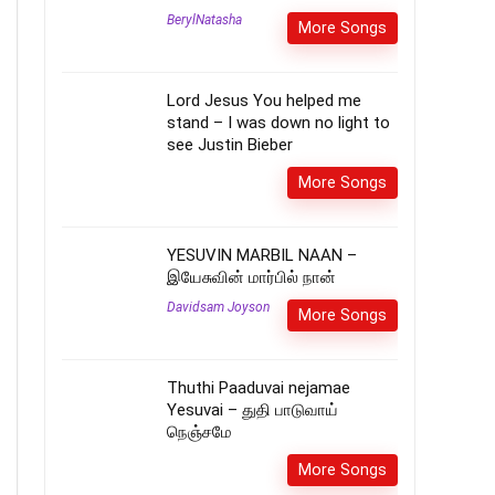
BerylNatasha
More Songs
Lord Jesus You helped me
stand – I was down no light to
see Justin Bieber
More Songs
YESUVIN MARBIL NAAN –
இயேசுவின் மார்பில் நான்
Davidsam Joyson
More Songs
Thuthi Paaduvai nejamae
Yesuvai – துதி பாடுவாய்
நெஞ்சமே
More Songs