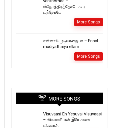
vanthomae –
ஸ்தோத்திரத்தோடே கூடி
வந்தோமே
More Songs
என்னால் முடியாதையா – Ennal
mudiyathaiya ellam
More Songs
MORE SONGS
Visuvaasi En Yesuvai Visuvaasi
– விசுவாசி என் இயேசுவை
விசுவாசி