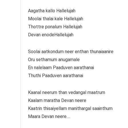
Aagatha kallo Hallelujah
Moolai thalai kale Hallelujah
Thottre ponalum Hallelujah
Devan enodeHallelujah
Soolai aatkondum neer enthan thunaiaanire
Oru sethamum anugamale
En nalelaam Paaduven aarathanai
Thuthi Paaduven aarathanai
Kaanal neerum than vedangal maatrum
Kaalam maratha Devan neere
Kaatrin thisaiyellam manithargal saainthum
Maara Devan neere….