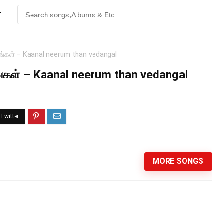
t
ேடங்கள் – Kaanal neerum than vedangal
டங்கள் – Kaanal neerum than vedangal
MORE SONGS