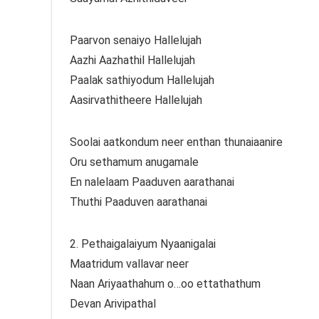
Paarvon senaiyo Hallelujah
Aazhi Aazhathil Hallelujah
Paalak sathiyodum Hallelujah
Aasirvathitheere Hallelujah
Soolai aatkondum neer enthan thunaiaanire
Oru sethamum anugamale
En nalelaam Paaduven aarathanai
Thuthi Paaduven aarathanai
2. Pethaigalaiyum Nyaanigalai
Maatridum vallavar neer
Naan Ariyaathahum o…oo ettathathum
Devan Arivipathal