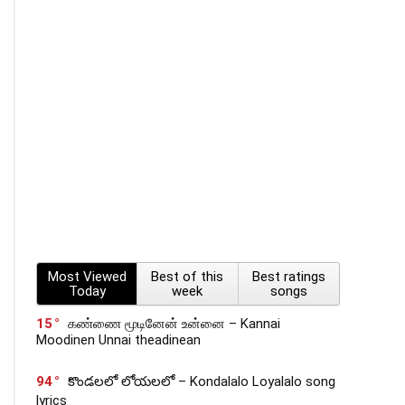
Most Viewed
Best of this
Best ratings
Today
week
songs
15
கண்ணை மூடினேன் உன்னை – Kannai
Moodinen Unnai theadinean
94
కొండలలో లోయలలో – Kondalalo Loyalalo song
lyrics