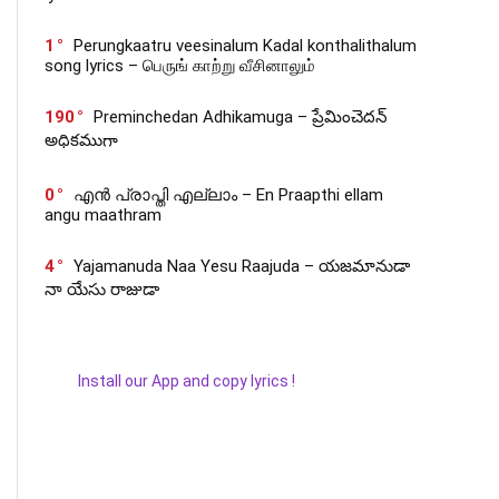
1
Perungkaatru veesinalum Kadal konthalithalum
song lyrics – பெருங் காற்று வீசினாலும்
190
Preminchedan Adhikamuga – ప్రేమించెదన్
అధికముగా
0
എൻ പ്രാപ്തി എല്ലാം – En Praapthi ellam
angu maathram
4
Yajamanuda Naa Yesu Raajuda – యజమానుడా
నా యేసు రాజుడా
Install our App and copy lyrics !