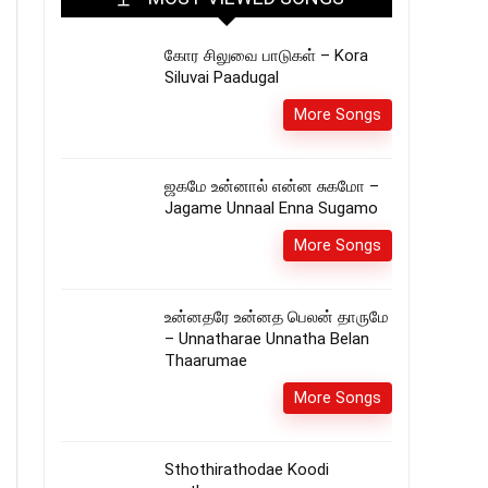
கோர சிலுவை பாடுகள் – Kora
Siluvai Paadugal
More Songs
ஜகமே உன்னால் என்ன சுகமோ –
Jagame Unnaal Enna Sugamo
More Songs
உன்னதரே உன்னத பெலன் தாருமே
– Unnatharae Unnatha Belan
Thaarumae
More Songs
Sthothirathodae Koodi