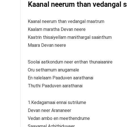
Kaanal neerum than vedangal so
Kaanal neerum than vedangal maatrum
Kaalam maratha Devan neere
Kaatrin thisaiyellam manithargal saainthum
Maara Devan neere
Soolai aatkondum neer enthan thunaiaanire
Oru sethamum anugamale
En nalelaam Paaduven aarathanai
Thuthi Paaduven aarathanai
1.Kedagamaai ennai sutrilume
Devan neer Arananeer
Vedan ambo en meethendrume
Saayamal Azhithiduveer