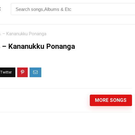
t
க – Kananukku Ponanga
 – Kananukku Ponanga
MORE SONGS