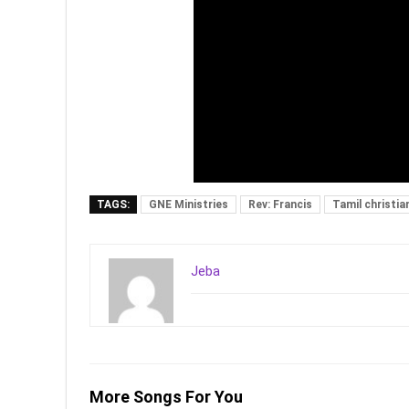
TAGS:
GNE Ministries
Rev: Francis
Tamil christia
Jeba
More Songs For You