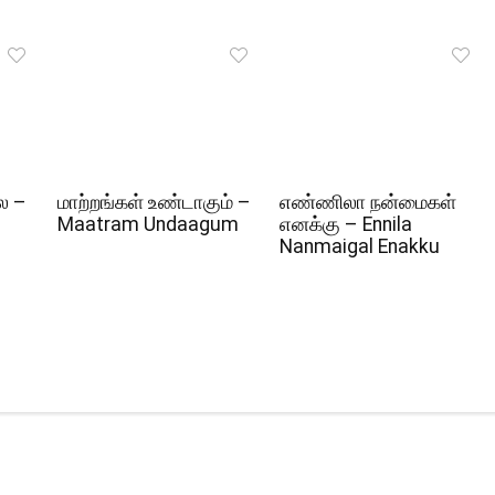
ல –
மாற்றங்கள் உண்டாகும் –
எண்ணிலா நன்மைகள்
Maatram Undaagum
எனக்கு – Ennila
Nanmaigal Enakku