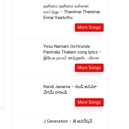
தனிமை தனிமை என்னை
வாட்டுது – Thanimai Thanimai
Ennai Vaatuthu
More Songs
Yesu Namam Oottrunda
Parimala Thailam song lyrics –
இயேசு நாமம் ஊற்றுண்ட பரிமள
More Songs
Randi Janama – రండి జనమా
వేగమే రారండి
More Songs
J Generation – జె జనరేషన్