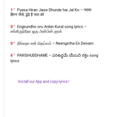
1
Pyasa Hiran Jaise Dhunde hai Jal Ko – प्यासा
हिरन जैसे, ढूंढे है जल को
0
Engirundho oru Anbin Kural song lyrics –
எங்கிருந்தோ ஒரு அன்பின் குரல்
0
நீங்கதா என் தெய்வம் – Neengetha En Deivam
6
PARISHUDDHAME – పరిశుద్ధమే యేసుని రక్తం song
lyrics
Install our App and copy lyrics !