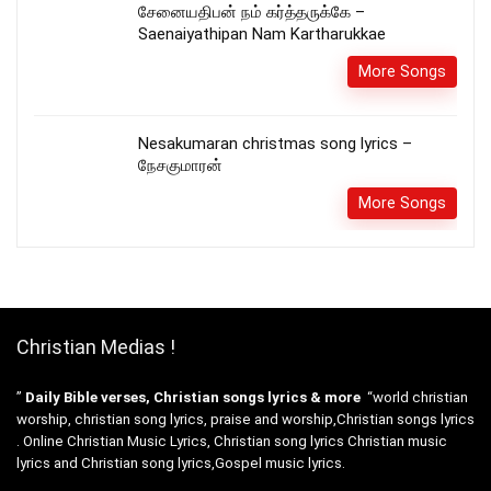
சேனையதிபன் நம் கர்த்தருக்கே –
Saenaiyathipan Nam Kartharukkae
More Songs
Nesakumaran christmas song lyrics –
நேசகுமாரன்
More Songs
Christian Medias !
”
Daily Bible verses, Christian songs lyrics & more
“world christian
worship, christian song lyrics, praise and worship,Christian songs lyrics
. Online Christian Music Lyrics, Christian song lyrics Christian music
lyrics and Christian song lyrics,Gospel music lyrics.