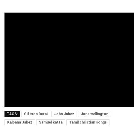
TAGS:
Giftson Durai
John Jabez
Jone wellington
Kalpana Jabez
Samuel katta
Tamil christian songs