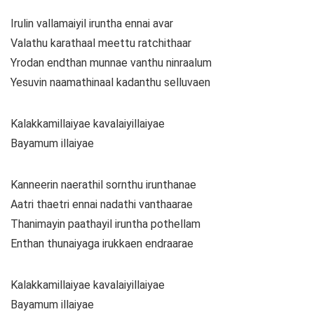
Irulin vallamaiyil iruntha ennai avar
Valathu karathaal meettu ratchithaar
Yrodan endthan munnae vanthu ninraalum
Yesuvin naamathinaal kadanthu selluvaen
Kalakkamillaiyae kavalaiyillaiyae
Bayamum illaiyae
Kanneerin naerathil sornthu irunthanae
Aatri thaetri ennai nadathi vanthaarae
Thanimayin paathayil iruntha pothellam
Enthan thunaiyaga irukkaen endraarae
Kalakkamillaiyae kavalaiyillaiyae
Bayamum illaiyae