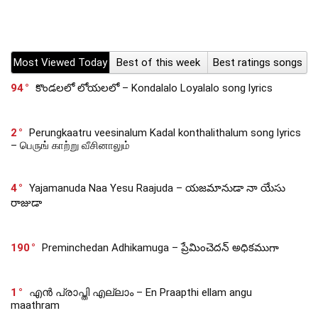
Most Viewed Today
Best of this week
Best ratings songs
94
కొండలలో లోయలలో – Kondalalo Loyalalo song lyrics
2
Perungkaatru veesinalum Kadal konthalithalum song lyrics
– பெருங் காற்று வீசினாலும்
4
Yajamanuda Naa Yesu Raajuda – యజమానుడా నా యేసు
రాజుడా
190
Preminchedan Adhikamuga – ప్రేమించెదన్ అధికముగా
1
എൻ പ്രാപ്തി എല്ലാം – En Praapthi ellam angu
maathram