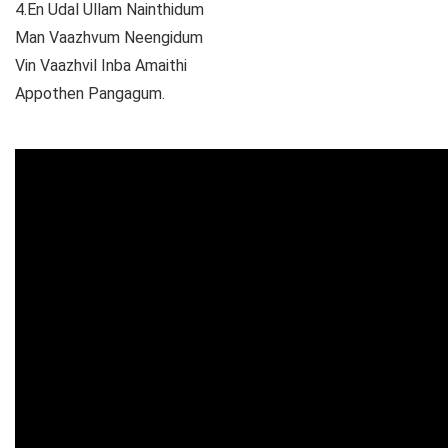
4.En Udal Ullam Nainthidum
Man Vaazhvum Neengidum
Vin Vaazhvil Inba Amaithi
Appothen Pangagum.