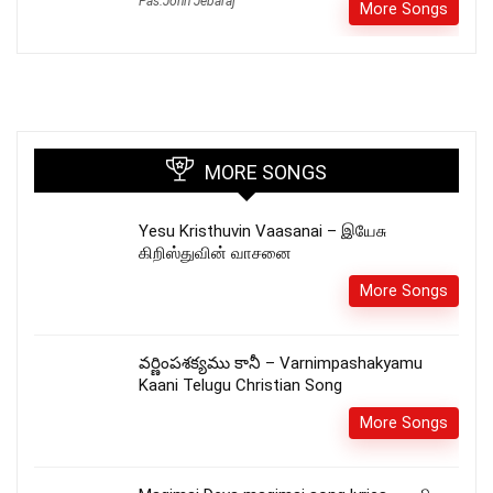
Pas.John Jebaraj
More Songs
MORE SONGS
Yesu Kristhuvin Vaasanai – இயேசு
கிறிஸ்துவின் வாசனை
More Songs
వర్ణింపశక్యము కానీ – Varnimpashakyamu
Kaani Telugu Christian Song
More Songs