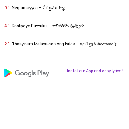
0
Nerpumayyaa – నేర్పుమయ్యా
4
Raalipoye Puvvuku – రాలిపోయే పువ్వుకు
2
Thaayinum Melanavar song lyrics – தாயினும் மேலானவர்
Install our App and copy lyrics !