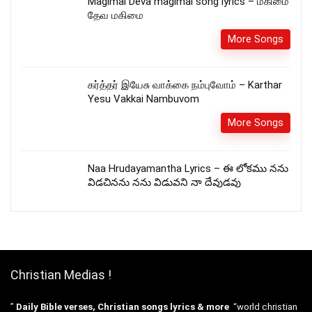
Magimai Deva magimai song lyrics – மகிமை
தேவ மகிமை
More Songs
கர்த்தர் இயேசு வாக்கை நம்புவோம் – Karthar
Yesu Vakkai Nambuvom
More Songs
Naa Hrudayamantha Lyrics – ఈ లోకము నను
విడచినను నను విడువని నా దేవుడవు
Christian Medias !
”
Daily Bible verses, Christian songs lyrics & more
“world christian