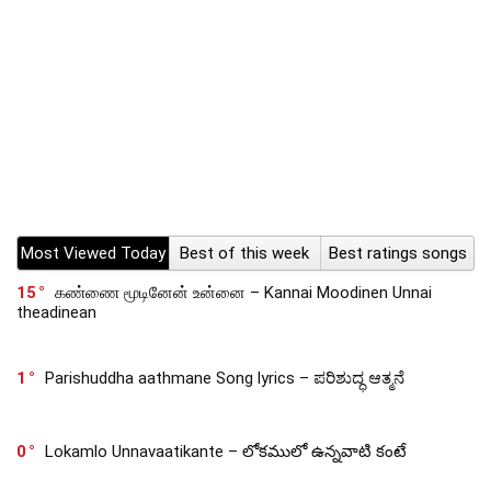
Most Viewed Today
Best of this week
Best ratings songs
15
கண்ணை மூடினேன் உன்னை – Kannai Moodinen Unnai
theadinean
1
Parishuddha aathmane Song lyrics – ಪರಿಶುದ್ಧ ಆತ್ಮನೆ
0
Lokamlo Unnavaatikante – లోకములో ఉన్నవాటి కంటే