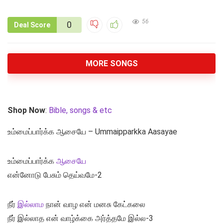
56
0
Deal Score
MORE SONGS
Shop Now
:
Bible, songs & etc
உம்மைப்பார்க்க ஆசையே – Ummaipparkka Aasayae
உம்மைப்பார்க்க
ஆசையே
என்னோடு பேசும் தெய்வமே-2
நீர்
இல்லாம
நான் வாழ என் மனசு கேட்கலை
நீர் இல்லாத என் வாழ்க்கை அர்த்தமே இல்ல-3