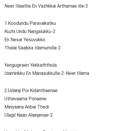
Neer Illaatha En Vazhkkai Arthamae illa-3
1.Koodundu Paravaikatku
Kuzhi Undu Narigalukku-2
En Nesar Yesuvukko
Thalai Saaikka Idamumilla-2
Yengugiraen Yekkaththula
Idamirikku En Manasukkulla-2-Neer Illama
2.Udainji Poi Kidanthaenae
Uthavaama Ponaene
Meiyaana Anbai Thedi
Ulagil Naan Alainjenae-2