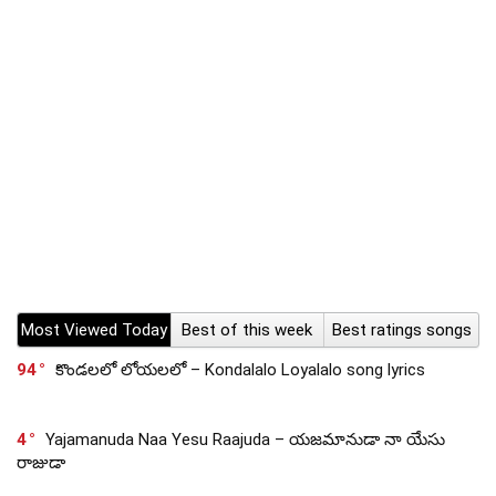
Most Viewed Today
Best of this week
Best ratings songs
94
కొండలలో లోయలలో – Kondalalo Loyalalo song lyrics
4
Yajamanuda Naa Yesu Raajuda – యజమానుడా నా యేసు
రాజుడా