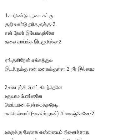
1.கூடுண்டு பறவைகட்கு
குழி உண்டு நரிகளுக்கு-2
என் நேசர் இயேசுவுக்கோ
தலை சாய்க்க இடமுமில்ல-2
ஏங்குகிறேன் ஏக்கத்துல
இடமிருக்கு என் மனசுக்குள்ள-2-நீர் இல்லாம
2.உடைஞ்சி போய் கிடந்தேனே
உதவாம போனேனே
மெய்யான அன்பைத்ததேடி
உலகெல்லாம் (உலகில் நான்) அலைஞ்சேனே-2
உசுருக்கு மேலாக என்னையும் நினைச்சாரு