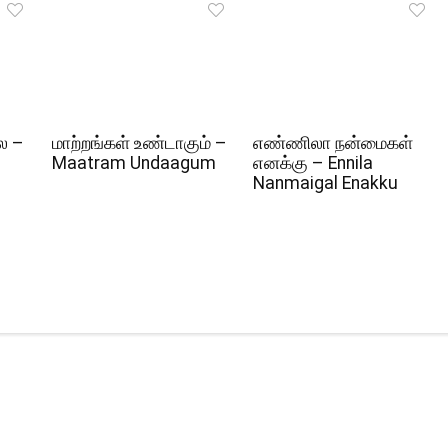
ல –
மாற்றங்கள் உண்டாகும் –
எண்ணிலா நன்மைகள்
Maatram Undaagum
எனக்கு – Ennila
Nanmaigal Enakku