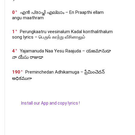
0
എൻ പ്രാപ്തി എല്ലാം – En Praapthi ellam
angu maathram
1
Perungkaatru veesinalum Kadal konthalithalum
song lyrics – பெருங் காற்று வீசினாலும்
4
Yajamanuda Naa Yesu Raajuda – యజమానుడా
నా యేసు రాజుడా
190
Preminchedan Adhikamuga – ప్రేమించెదన్
అధికముగా
Install our App and copy lyrics !