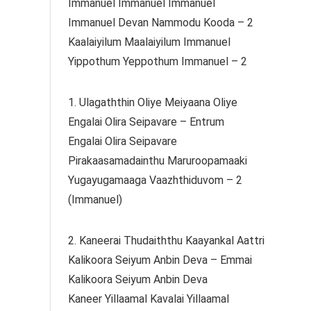
Immanuel Immanuel Immanuel
Immanuel Devan Nammodu Kooda – 2
Kaalaiyilum Maalaiyilum Immanuel
Yippothum Yeppothum Immanuel – 2
1. Ulagaththin Oliye Meiyaana Oliye
Engalai Olira Seipavare – Entrum
Engalai Olira Seipavare
Pirakaasamadainthu Maruroopamaaki
Yugayugamaaga Vaazhthiduvom – 2
(Immanuel)
2. Kaneerai Thudaiththu Kaayankal Aattri
Kalikoora Seiyum Anbin Deva – Emmai
Kalikoora Seiyum Anbin Deva
Kaneer Yillaamal Kavalai Yillaamal