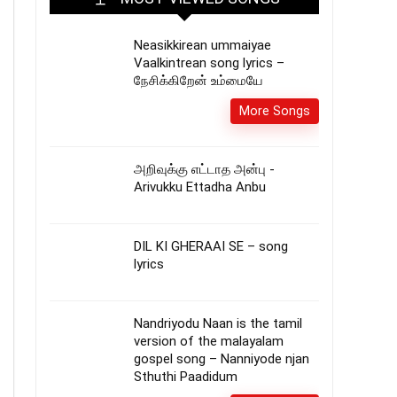
Neasikkirean ummaiyae
Vaalkintrean song lyrics –
நேசிக்கிறேன் உம்மையே
More Songs
அறிவுக்கு எட்டாத அன்பு -
Arivukku Ettadha Anbu
DIL KI GHERAAI SE – song
lyrics
Nandriyodu Naan is the tamil
version of the malayalam
gospel song – Nanniyode njan
Sthuthi Paadidum