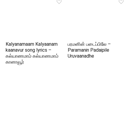
Kalyanamaam Kalyaanam
பரமனின் படைப்பிலே –
kaanavur song lyrics –
Paramanin Padaipile
கல்யாணமாம் கல்யாணமாம்
Uruvaanadhe
கானாவூர்