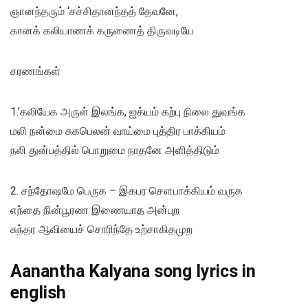
ஞானந்தரும் ‘சச்சிதானந்தத் தேவனே,
கானக் கலியாணக் கருணைத் திருவடியே
சரணங்கள்
1.’கலியேக அருள் இலங்க, ஐக்யம் கற்பு நிலை துவங்க
மலி நன்மை சுகபெலன் வாய்மை புத்திர பாக்கியம்
நலி துன்பத்தில் பொறுமை நாதனே அளித்திடும்
2. சந்தோஷமே பெருக – இகபர சௌபாக்கியம் வருக
எந்தை நின்பூரண இணையாத அன்புற
சுந்தர ஆவியைச் சொரிந்தே உற்சாகிதமுற
Aanantha Kalyana song lyrics in
english