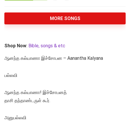
MORE SONGS
Shop Now
:
Bible, songs & etc
ஆனந்த கல்யாணா இச்சோபன – Aanantha Kalyana
பல்லவி
ஆனந்த கல்யாணா! இச்சோபனத்
தாசி தந்தாண்டருள் கூர்.
அனுபல்லவி