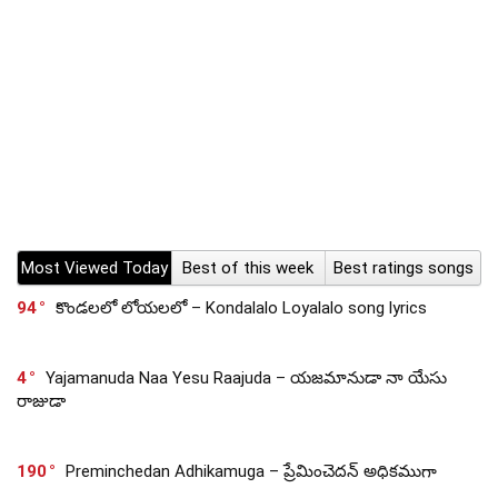
Most Viewed Today
Best of this week
Best ratings songs
94
కొండలలో లోయలలో – Kondalalo Loyalalo song lyrics
4
Yajamanuda Naa Yesu Raajuda – యజమానుడా నా యేసు
రాజుడా
190
Preminchedan Adhikamuga – ప్రేమించెదన్ అధికముగా