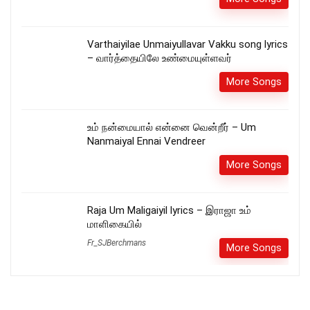
Varthaiyilae Unmaiyullavar Vakku song lyrics
– வார்த்தையிலே உண்மையுள்ளவர்
More Songs
உம் நன்மையால் என்னை வென்றீர் – Um
Nanmaiyal Ennai Vendreer
More Songs
Raja Um Maligaiyil lyrics – இராஜா உம்
மாளிகையில்
Fr_SJBerchmans
More Songs