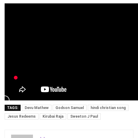
TAGS:
Devu Mathew
Godson Samuel
hindi christian song
Jesus Redeems
Kirubai Raja
Sweeton J Paul