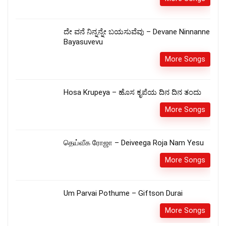
ದೇ ವನೆ ನಿನ್ನನ್ನೇ ಬಯಸುವೆವು – Devane Ninnanne
Bayasuvevu
More Songs
Hosa Krupeya – ಹೊಸ ಕೃಪೆಯ ದಿನ ದಿನ ತಂದು
More Songs
தெய்வீக ரோஜா – Deiveega Roja Nam Yesu
More Songs
Um Parvai Pothume – Giftson Durai
More Songs