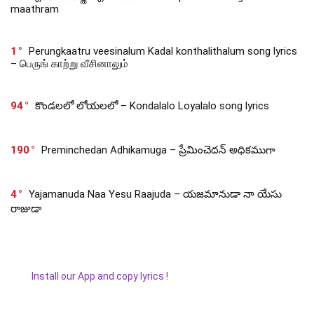
maathram
1
Perungkaatru veesinalum Kadal konthalithalum song lyrics
– பெருங் காற்று வீசினாலும்
94
కొండలలో లోయలలో – Kondalalo Loyalalo song lyrics
190
Preminchedan Adhikamuga – ప్రేమించెదన్ అధికముగా
4
Yajamanuda Naa Yesu Raajuda – యజమానుడా నా యేసు
రాజుడా
Install our App and copy lyrics !