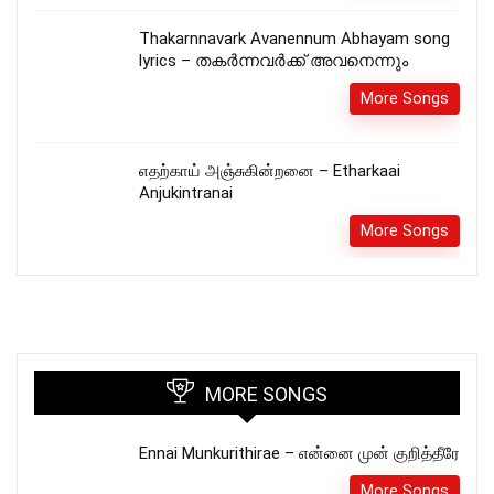
Thakarnnavark Avanennum Abhayam song
lyrics – തകർന്നവർക്ക് അവനെന്നും
More Songs
எதற்காய் அஞ்சுகின்றனை – Etharkaai
Anjukintranai
More Songs
MORE SONGS
Ennai Munkurithirae – என்னை முன் குறித்தீரே
More Songs