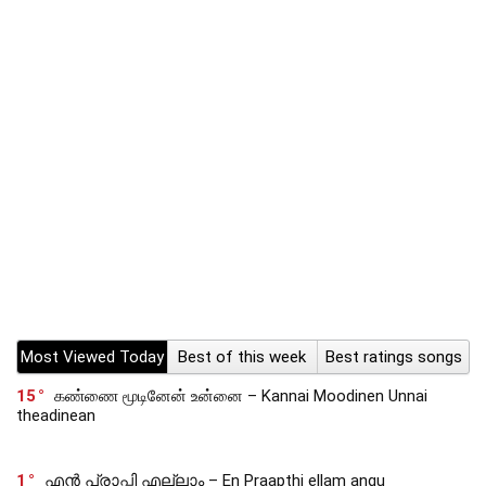
Most Viewed Today
Best of this week
Best ratings songs
15
கண்ணை மூடினேன் உன்னை – Kannai Moodinen Unnai
theadinean
1
എൻ പ്രാപ്തി എല്ലാം – En Praapthi ellam angu