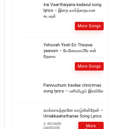
Irai Vaarthaiyana kadavul song
lyrics – இறை வார்த்தையான
கடவுள்
More Songs
Yehovah Yireh En Theavai
yaavum – யேகோவாயீரே என்
தேவை
More Songs
Panivuzhum Iravilae christmas
song lyrics – பனிவிழும் இரவிலே
உமக்காகத்தானே வாழ்கின்றேன் –
Umakkaahathanae Song Lyrics
S. RICHARD
More
DAVIDSON