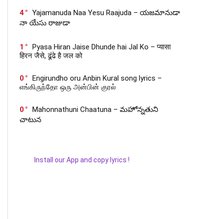
4
Yajamanuda Naa Yesu Raajuda – యజమానుడా
నా యేసు రాజుడా
1
Pyasa Hiran Jaise Dhunde hai Jal Ko – प्यासा
हिरन जैसे, ढूंढे है जल को
0
Engirundho oru Anbin Kural song lyrics –
எங்கிருந்தோ ஒரு அன்பின் குரல்
0
Mahonnathuni Chaatuna – మహోన్నతుని
చాటున
Install our App and copy lyrics !