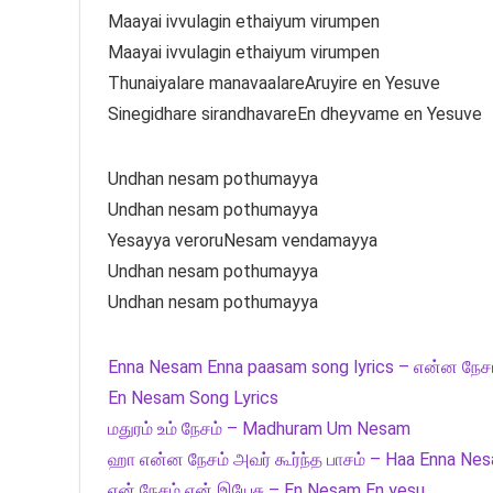
Maayai ivvulagin ethaiyum virumpen
Maayai ivvulagin ethaiyum virumpen
Thunaiyalare manavaalareAruyire en Yesuve
Sinegidhare sirandhavareEn dheyvame en Yesuve
Undhan nesam pothumayya
Undhan nesam pothumayya
Yesayya veroruNesam vendamayya
Undhan nesam pothumayya
Undhan nesam pothumayya
Enna Nesam Enna paasam song lyrics – என்ன நேச
En Nesam Song Lyrics
மதுரம் உம் நேசம் – Madhuram Um Nesam
ஹா என்ன நேசம் அவர் கூர்ந்த பாசம் – Haa Enna Ne
என் நேசம் என் இயேசு – En Nesam En yesu