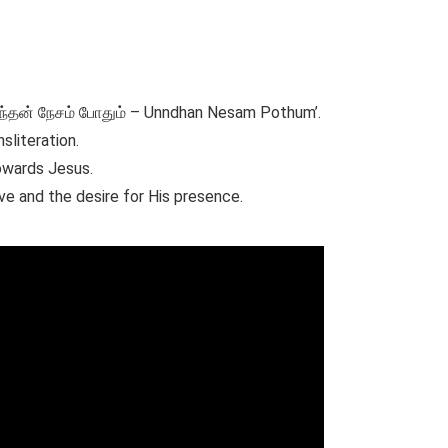
‘உந்தன் நேசம் போதும் – Unndhan Nesam Pothum’.
nsliteration.
owards Jesus.
ve and the desire for His presence.