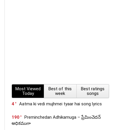
Most Viewed
Best of this
Best ratings
Today
week
songs
4
Aatma ki vedi mujhmei tyaar hai song lyrics
190
Preminchedan Adhikamuga – ప్రేమించెదన్
అధికముగా