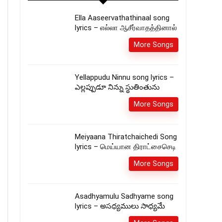
Ella Aaseervathathinaal song
lyrics – எல்லா ஆசீர்வாதத்தினால்
More Songs
Yellappudu Ninnu song lyrics –
ఎల్లప్పుడూ నిన్ను స్థుతింతును
More Songs
Meiyaana Thiratchaichedi Song
lyrics – மெய்யான திராட்சைசெடி
More Songs
Asadhyamulu Sadhyame song
lyrics – అసధ్యములు సాధ్యమే