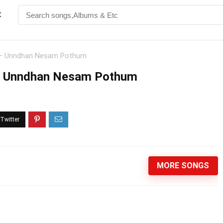
t
ம் – Unndhan Nesam Pothum
் – Unndhan Nesam Pothum
MORE SONGS