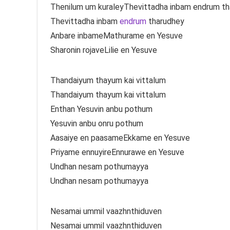
Thenilum um kuraleyThevittadha inbam endrum t
Thevittadha inbam
endrum
tharudhey
Anbare inbameMathurame en Yesuve
Sharonin rojaveLilie en Yesuve
Thandaiyum thayum kai vittalum
Thandaiyum thayum kai vittalum
Enthan Yesuvin anbu pothum
Yesuvin anbu onru pothum
Aasaiye en paasameEkkame en Yesuve
Priyame ennuyireEnnurawe en Yesuve
Undhan nesam pothumayya
Undhan nesam pothumayya
Nesamai ummil vaazhnthiduven
Nesamai ummil vaazhnthiduven