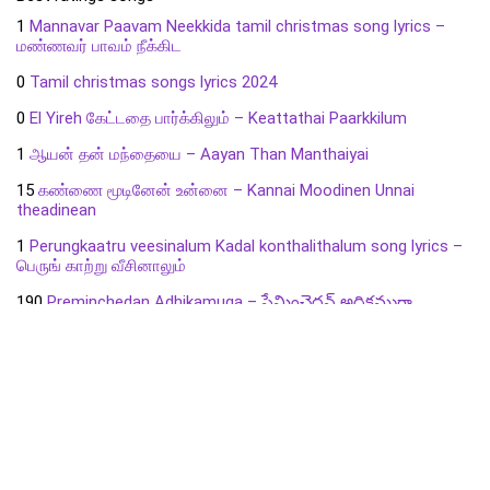
1
Mannavar Paavam Neekkida tamil christmas song lyrics –
மண்ணவர் பாவம் நீக்கிட
0
Tamil christmas songs lyrics 2024
0
El Yireh கேட்டதை பார்க்கிலும் – Keattathai Paarkkilum
1
ஆயன் தன் மந்தையை – Aayan Than Manthaiyai
15
கண்ணை மூடினேன் உன்னை – Kannai Moodinen Unnai
theadinean
1
Perungkaatru veesinalum Kadal konthalithalum song lyrics –
பெருங் காற்று வீசினாலும்
190
Preminchedan Adhikamuga – ప్రేమించెదన్ అధికముగా
4
Aatma ki vedi mujhmei tyaar hai song lyrics
48
என் வாழ்விலே நீர் பாராட்டின – En Vaazhvilae Neer Paarattina
Install our App and copy lyrics !