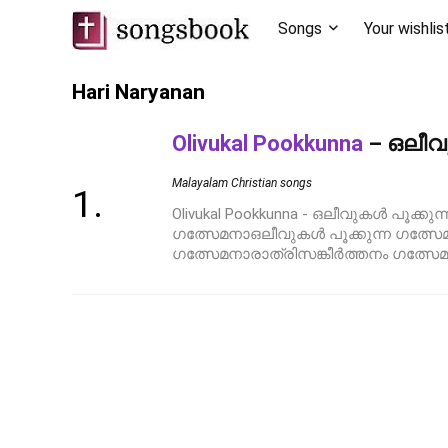
Songs
Your wishlis
Hari Naryanan
Olivukal Pookkunna
– ഒലീവു
Malayalam Christian songs
Olivukal Pookkunna - ഒലീവുകൾ പൂക്ക
ഗത്സേമനാഒലീവുകൾ പൂക്കുന്ന ഗത്സ
ഗത്സേമനാരാത്രിസങ്കീർത്തനം ഗത്സേമന