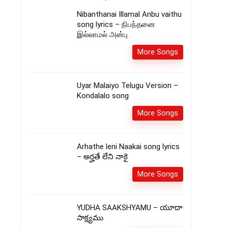
Nibanthanai Illamal Anbu vaithu
song lyrics – நிபந்தனை
இல்லாமல் அன்பு
More Songs
Uyar Malaiyo Telugu Version –
Kondalalo song
More Songs
Arhathe leni Naakai song lyrics
– అర్హతే లేని నాకై
More Songs
YUDHA SAAKSHYAMU – యూదా
సాక్ష్యము