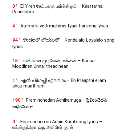
0
El Yireh கேட்டதை பார்க்கிலும் – Keattathai
Paarkkilum
4
Aatma ki vedi mujhmei tyaar hai song lyrics
94
కొండలలో లోయలలో – Kondalalo Loyalalo song
lyrics
15
கண்ணை மூடினேன் உன்னை – Kannai
Moodinen Unnai theadinean
1
എൻ പ്രാപ്തി എല്ലാം – En Praapthi ellam
angu maathram
190
Preminchedan Adhikamuga – ప్రేమించెదన్
అధికముగా
0
Engirundho oru Anbin Kural song lyrics –
எங்கிருந்தோ ஒரு அன்பின் குரல்