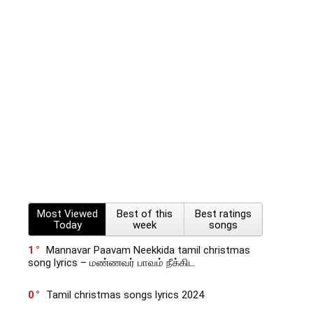
Most Viewed
Best of this
Best ratings
Today
week
songs
1
Mannavar Paavam Neekkida tamil christmas
song lyrics – மண்ணவர் பாவம் நீக்கிட
0
Tamil christmas songs lyrics 2024