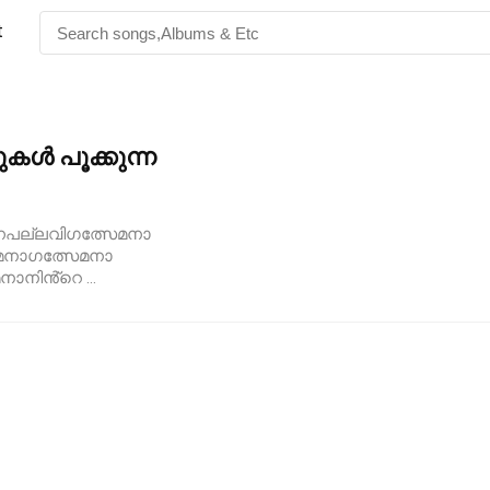
t
കൾ പൂക്കുന്ന
ുന്നപല്ലവിഗത്സേമനാ
േമനാഗത്സേമനാ
ാനിൻ്റെ ...