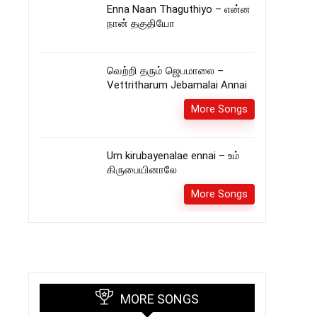
Enna Naan Thaguthiyo – என்ன
நான் தகுதியோ
வெற்றி தரும் ஜெபமாலை –
Vettritharum Jebamalai Annai
More Songs
Um kirubayenalae ennai – உம்
கிருபையினாலே
More Songs
MORE SONGS