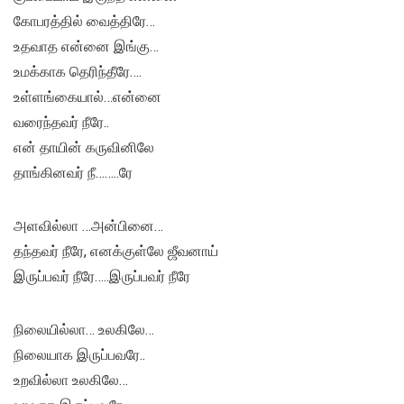
கோபரத்தில் வைத்திரே…
உதவாத என்னை இங்கு…
உமக்காக தெரிந்தீரே….
உள்ளங்கையால்…என்னை
வரைந்தவர் நீரே..
என் தாயின் கருவினிலே
தாங்கினவர் நீ……..ரே
அளவில்லா …அன்பினை…
தந்தவர் நீரே, எனக்குள்லே ஜீவனாய்
இருப்பவர் நீரே…..இருப்பவர் நீரே
நிலையில்லா… உலகிலே…
நிலையாக இருப்பவரே..
உறவில்லா உலகிலே…