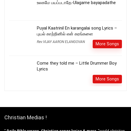
உலகமே பயப்படாதே-Ulagame bayapadathe
Puyal Kaatrinil En karangalai song Lyrics –
புயல் காற்றினில் என் கரங்களை
Rev.VIJAY AARON ELANGOVAN
More Songs
Come they told me – Little Drummer Boy
Lyrics
More Songs
Christian Medias !
”
Daily Bible verses, Christian songs lyrics & more
“world christian