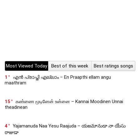
Most Viewed Today
Best of this week
Best ratings songs
1
എൻ പ്രാപ്തി എല്ലാം – En Praapthi ellam angu
maathram
15
கண்ணை மூடினேன் உன்னை – Kannai Moodinen Unnai
theadinean
4
Yajamanuda Naa Yesu Raajuda – యజమానుడా నా యేసు
రాజుడా