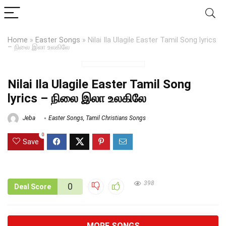
Home
»
Easter Songs
»
Nilai Ila Ulagile Easter Tamil Song lyrics
– நிலை இலா உலகிலே
Nilai Ila Ulagile Easter Tamil Song
lyrics – நிலை இலா உலகிலே
Jeba
Easter Songs
,
Tamil Christians Songs
0
Save
398
0
Deal Score
MORE SONGS