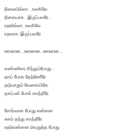
நிலையில்லா …உலகிலே
நிலையாக. ..இருப்பவரே…
உறவில்லா…உலகிலே
உறவாக. இருப்பவரே
ஊஊஊ….ஊஊஊ…ஊஊஊ….
கண்ணீரை சிந்தும்போது…
தாய் போல தேற்றினீரே
தடுமாறும் வேளையிலே
தகப்பன் போல் காத்தீரே
சோர்வான போது என்னை
சுகம் தந்து காத்தீரே
உறவென்னை வெறுத்த போது