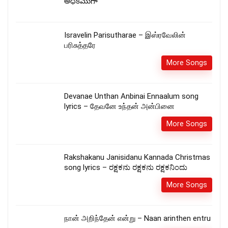
అధికముగా
Isravelin Parisutharae – இஸ்ரவேலின்
பரிசுத்தரே
More Songs
Devanae Unthan Anbinai Ennaalum song
lyrics – தேவனே உந்தன் அன்பினை
More Songs
Rakshakanu Janisidanu Kannada Christmas
song lyrics – ರಕ್ಷಕನು ರಕ್ಷಕನು ರಕ್ಷಕನಿಂದು
More Songs
நான் அறிந்தேன் என்று – Naan arinthen entru