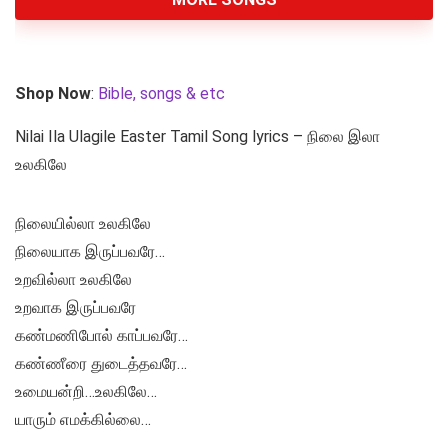
Shop Now
:
Bible, songs & etc
Nilai Ila Ulagile Easter Tamil Song lyrics – நிலை இலா
உலகிலே
நிலையில்லா உலகிலே
நிலையாக இருப்பவரே…
உறவில்லா உலகிலே
உறவாக இருப்பவரே
கண்மணிபோல் காப்பவரே…
கண்ணீரை துடைத்தவரே…
உமையன்றி…உலகிலே…
யாரும் எமக்கில்லை…