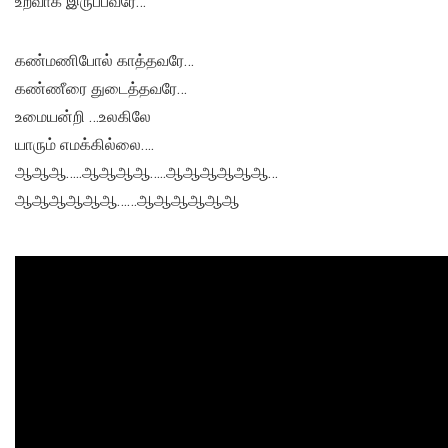
உறவாக இருப்பவரே…
கண்மணிபோல் காத்தவரே…
கண்ணீரை துடைத்தவரே…
உமையன்றி …உலகிலே
யாரும் எமக்கில்லை….
ஆஆஆ…..ஆஆஆஆ…..ஆஆஆஆஆஆ…
ஆஆஆஆஆஆ……ஆஆஆஆஆஆ