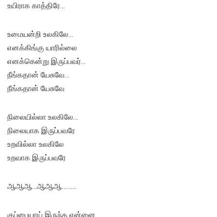
உயிராக காத்திரே…
உமையன்றி உலகிலே…
எனக்கிங்கு யாரில்லை
எனக்கென்று இருப்பவர்…
நீங்கதான் யேசுவே…
நீங்கதான் யேசுவே
நிலையில்லா உலகிலே…
நிலையாக இருப்பவரே
உறவில்லா உலகிலே
உறவாக இருப்பவரே
ஆஆஆ…ஆஆஆ………
குப்பையாய் இருந்த என்னை