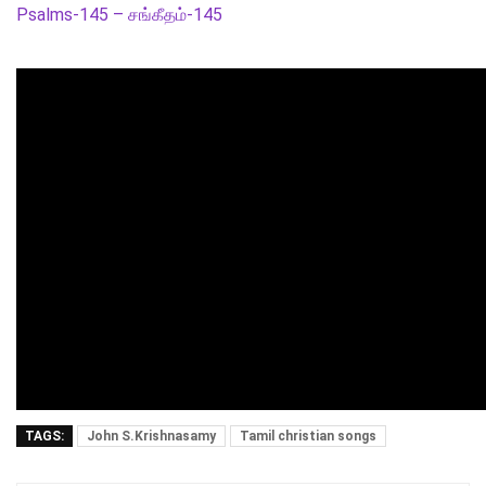
Psalms-145 – சங்கீதம்-145
TAGS:
John S.Krishnasamy
Tamil christian songs