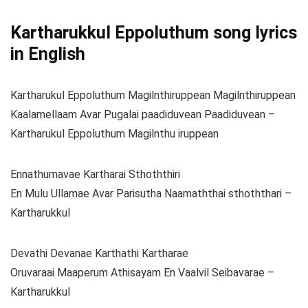
Kartharukkul Eppoluthum song lyrics
in English
Kartharukul Eppoluthum Magilnthiruppean Magilnthiruppean
Kaalamellaam Avar Pugalai paadiduvean Paadiduvean –
Kartharukul Eppoluthum Magilnthu iruppean
Ennathumavae Kartharai Sthoththiri
En Mulu Ullamae Avar Parisutha Naamaththai sthoththari –
Kartharukkul
Devathi Devanae Karthathi Kartharae
Oruvaraai Maaperum Athisayam En Vaalvil Seibavarae –
Kartharukkul