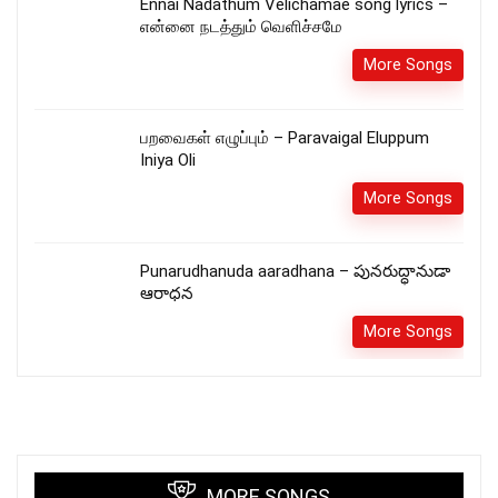
Ennai Nadathum Velichamae song lyrics –
என்னை நடத்தும் வெளிச்சமே
More Songs
பறவைகள் எழுப்பும் – Paravaigal Eluppum
Iniya Oli
More Songs
Punarudhanuda aaradhana – పునరుద్ధానుడా
ఆరాధన
More Songs
MORE SONGS