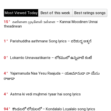
Most Viewed Today
Best of this week
Best ratings songs
15
கண்ணை மூடினேன் உன்னை – Kannai Moodinen Unnai
theadinean
1
Parishuddha aathmane Song lyrics – ಪರಿಶುದ್ಧ ಆತ್ಮನೆ
0
Lokamlo Unnavaatikante – లోకములో ఉన్నవాటి కంటే
4
Yajamanuda Naa Yesu Raajuda – యజమానుడా నా యేసు
రాజుడా
4
Aatma ki vedi mujhmei tyaar hai song lyrics
94
కొండలలో లోయలలో – Kondalalo Loyalalo song lyrics