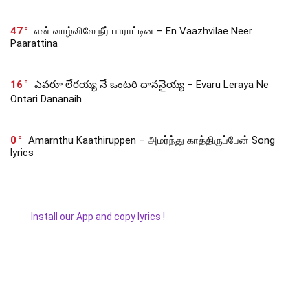
47
என் வாழ்விலே நீர் பாராட்டின – En Vaazhvilae Neer
Paarattina
16
ఎవరూ లేరయ్య నే ఒంటరి దాననైయ్య – Evaru Leraya Ne
Ontari Dananaih
0
Amarnthu Kaathiruppen – அமர்ந்து காத்திருப்பேன் Song
lyrics
Install our App and copy lyrics !