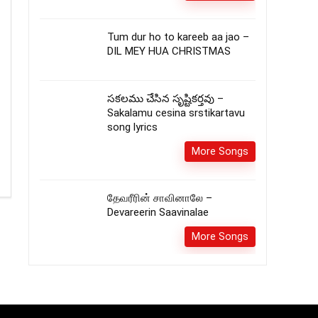
Tum dur ho to kareeb aa jao –
DIL MEY HUA CHRISTMAS
సకలము చేసిన సృష్టికర్తవు –
Sakalamu cesina srstikartavu
song lyrics
More Songs
தேவரீரின் சாவினாலே –
Devareerin Saavinalae
More Songs