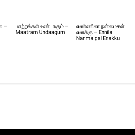
ல –
மாற்றங்கள் உண்டாகும் –
எண்ணிலா நன்மைகள்
Maatram Undaagum
எனக்கு – Ennila
Nanmaigal Enakku