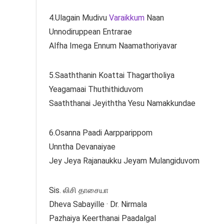
4.Ulagain Mudivu
Varaikkum
Naan
Unnodiruppean Entrarae
Alfha Imega Ennum Naamathoriyavar
5.Saaththanin Koattai Thagartholiya
Yeagamaai Thuthithiduvom
Saaththanai Jeyiththa Yesu Namakkundae
6.Osanna Paadi Aarpparippom
Unntha Devanaiyae
Jey Jeya Rajanaukku Jeyam Mulangiduvom
Sis. லிசி தாசையா
Dheva Sabayille · Dr. Nirmala
Pazhaiya Keerthanai Paadalgal