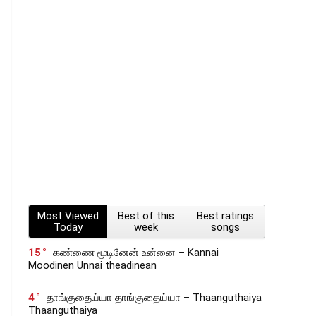
Most Viewed
Best of this
Best ratings
Today
week
songs
15
கண்ணை மூடினேன் உன்னை – Kannai
Moodinen Unnai theadinean
4
தாங்குதைய்யா தாங்குதைய்யா – Thaanguthaiya
Thaanguthaiya