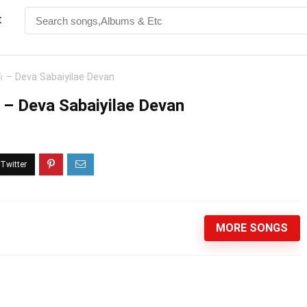
t
 – Deva Sabaiyilae Devan
– Deva Sabaiyilae Devan
MORE SONGS