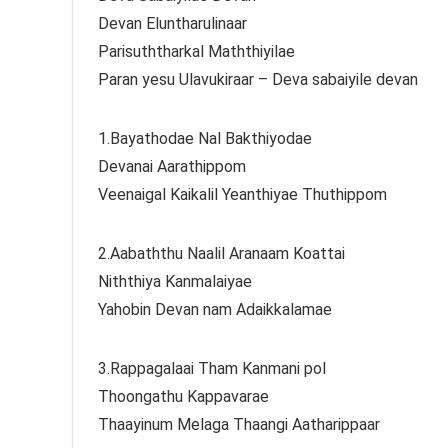
Devan Eluntharulinaar
Parisuththarkal Maththiyilae
Paran yesu Ulavukiraar – Deva sabaiyile devan
1.Bayathodae Nal Bakthiyodae
Devanai Aarathippom
Veenaigal Kaikalil Yeanthiyae Thuthippom
2.Aabaththu Naalil Aranaam Koattai
Niththiya Kanmalaiyae
Yahobin Devan nam Adaikkalamae
3.Rappagalaai Tham Kanmani pol
Thoongathu Kappavarae
Thaayinum Melaga Thaangi Aatharippaar