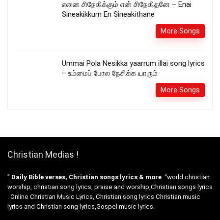
எனை சிநேகிக்கும் என் சிநேகிதனே – Enai
Sineakikkum En Sineakithane
More Songs
Ummai Pola Nesikka yaarrum illai song lyrics
– உம்மைப் போல நேசிக்க யாரும்
More Songs
Christian Medias !
”
Daily Bible verses, Christian songs lyrics & more
“world christian
worship, christian song lyrics, praise and worship,Christian songs lyrics
. Online Christian Music Lyrics, Christian song lyrics Christian music
lyrics and Christian song lyrics,Gospel music lyrics.