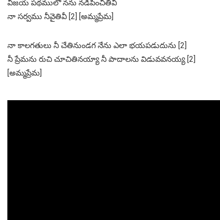
విజయ పథములో నను నడిపించితివి
నా సర్వము నీవైతివీ [2] [అమ్మప్రేమ]
నా కాలగతులు నీ చేతినుండగ నేను ఎలా భయపడుదును [2]
నీ ప్రేమను రుచి చూచితినయ్యా నీ పాదాలను విడువవనయ్య [2]
[అమ్మప్రేమ]