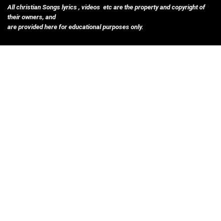
All christian Songs lyrics , videos etc are the property and copyright of
their owners, and
are provided here for educational purposes only.
Disclosures :
Contact Us
privacy policy
Terms & Con
Helpful Links
Submit Songs
Affiliate Policy
Download IOS App
Download Android App