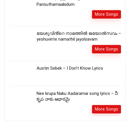
Parisuthamaakidum
More Songs
യേശുവിൻ്റെ നാമത്തിൽ ജയോൽസവം –
yeshuvinte namathil jayolsavam
More Songs
Austin Sebek – I Don’t Know Lyrics
Nee krupa Naku Aadaramai song lyrics – నీ
కృప నాకు ఆధారమై
More Songs