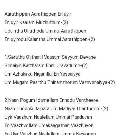
Aarathippen Aarathippen En uyir
En uyir Kaalam Muzhuthum-(2)
Udaintha Ullathodu Ummai Aarathippen
En uyirodu Kalantha Ummai Aarathippen-(2)
1.Seratha Olithanil Vaasam Seyyum Devane
Senaiyin Kartharam Ennil Uravadume-(2)
Um Azhakirku Nigar illai En Yessaiyya
Um Mugam Paarthu Thinamthorum Vazhvenaiyya-(2)
2.Naan Pogum Idamellam Ennodu Vantheere
Naan Thoonki Ilaipara Um Madiyai Thantheere-(2)
Uyir Vaazhum Naalellam Ummai Paaduven
En Vaazhvellam Umakaagathan Vaazhuven
En Uyir Vaazhun Naalellam Ummai Nesippen