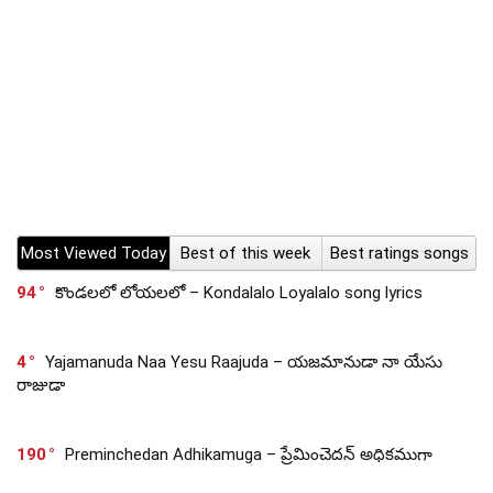
Most Viewed Today
Best of this week
Best ratings songs
94
కొండలలో లోయలలో – Kondalalo Loyalalo song lyrics
4
Yajamanuda Naa Yesu Raajuda – యజమానుడా నా యేసు
రాజుడా
190
Preminchedan Adhikamuga – ప్రేమించెదన్ అధికముగా