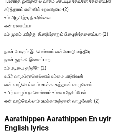
1.சேராத ஒளிதனில் வாசம் செய்யும் தேவனே சேனையின்
கர்த்தராம் என்னில் உறவாடுமே-(2)
உம் அழகிற்கு நிகரில்லை
என் ஏசைய்யா
உம் முகம் பார்த்து தினந்தோறும் பிழைத்தேனைய்யா-(2)
நான் போகும் இடமெல்லாம் என்னோடு வந்தீரே
நான் தூங்கி இளைப்பாற
உம் மடியை தந்தீரே-(2)
உயிர் வாழும்நாளெல்லாம் உம்மை பாடுவேன்
என் வாழ்வெல்லாம் உமக்காகத்தான் வாழுவேன்
உயிர் வாழும் நாளெல்லாம் உம்மை நேசிப்பேன்
என் வாழ்வெல்லாம் உமக்காகத்தான் வாழுவேன்-(2)
Aarathippen Aarathippen En uyir
English lyrics