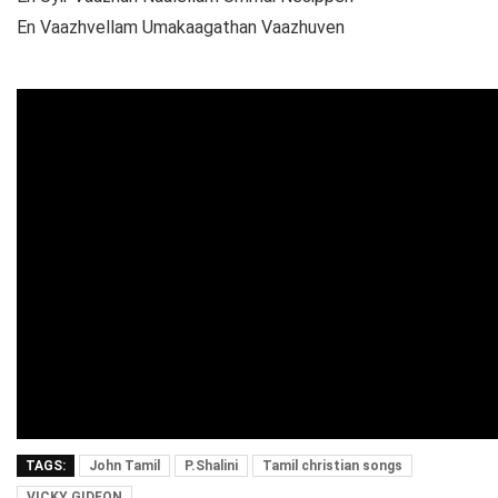
En Vaazhvellam Umakaagathan Vaazhuven
TAGS:
John Tamil
P.Shalini
Tamil christian songs
VICKY GIDEON