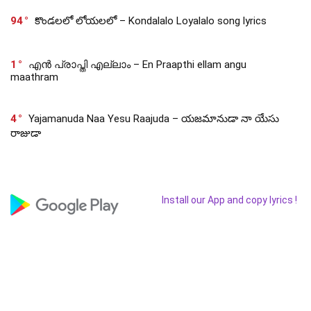
94
కొండలలో లోయలలో – Kondalalo Loyalalo song lyrics
1
എൻ പ്രാപ്തി എല്ലാം – En Praapthi ellam angu
maathram
4
Yajamanuda Naa Yesu Raajuda – యజమానుడా నా యేసు
రాజుడా
Install our App and copy lyrics !