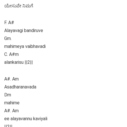
ಯೇಸುವೇ ನಿಮಗೆ
F. A#
Alayavagi bandiruve
Gm.
mahimeya vaibhavadi
C. A#m
alankarisu ||2||
A#. Am
Asadharanavada
Dm
mahime
A#. Am
ee alayavannu kaviyali
||2||