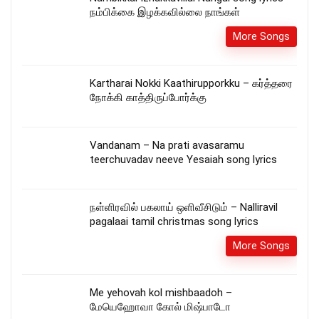
நம்பிக்கை இழக்கவில்லை நாங்கள்
More Songs
Kartharai Nokki Kaathirupporkku – கர்த்தரை
நோக்கி காத்திருப்போர்க்கு
Vandanam – Na prati avasaramu
teerchuvadav neeve Yesaiah song lyrics
நள்ளிரவில் பகலாய் ஒளிவீசிடும் – Nalliravil
pagalaai tamil christmas song lyrics
More Songs
Me yehovah kol mishbaadoh –
மேயெஹோவா கோல் மிஷ்பாடோ