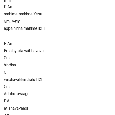
F. Am.
mahime mahime Yesu
Gm. A#m
appa ninna mahime||2||
F. Am
Ee alayada vaibhavavu
Gm
hindina
C
vaibhavakkinthalu ||2||
Gm
Adbhutavaagi
D#
atishayavaagi