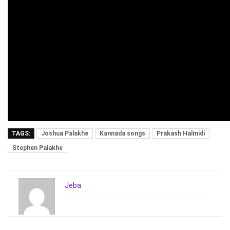
TAGS:
Joshua Palakhe
Kannada songs
Prakash Halmidi
Stephen Palakhe
Jeba