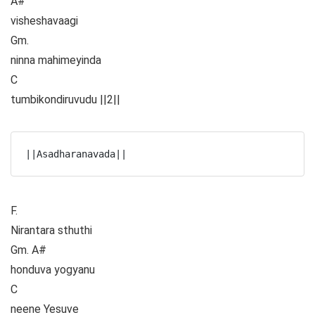
A#
visheshavaagi
Gm.
ninna mahimeyinda
C
tumbikondiruvudu ||2||
||Asadharanavada||
F.
Nirantara sthuthi
Gm. A#
honduva yogyanu
C
neene Yesuve