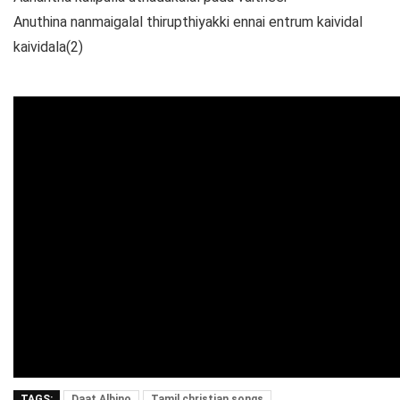
Anuthina nanmaigalal thirupthiyakki ennai entrum kaividal
kaividala(2)
TAGS:
Daat Albino
Tamil christian songs