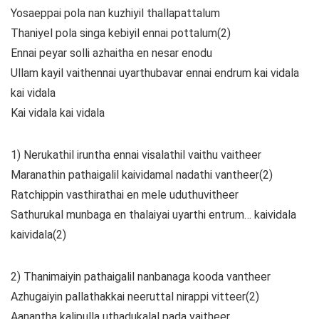
Yosaeppai pola nan kuzhiyil thallapattalum
Thaniyel pola singa kebiyil ennai pottalum(2)
Ennai peyar solli azhaitha en nesar enodu
Ullam kayil vaithennai uyarthubavar ennai endrum kai vidala
kai vidala
Kai vidala kai vidala
1) Nerukathil iruntha ennai visalathil vaithu vaitheer
Maranathin pathaigalil kaividamal nadathi vantheer(2)
Ratchippin vasthirathai en mele uduthuvitheer
Sathurukal munbaga en thalaiyai uyarthi entrum… kaividala
kaividala(2)
2) Thanimaiyin pathaigalil nanbanaga kooda vantheer
Azhugaiyin pallathakkai neeruttal nirappi vitteer(2)
Aanantha kalipulla uthadukalal pada vaitheer