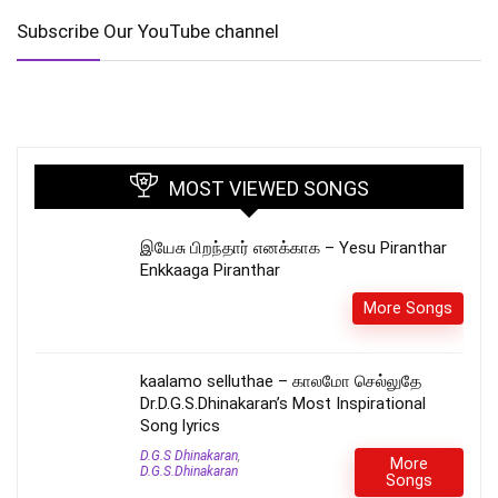
Subscribe Our YouTube channel
MOST VIEWED SONGS
இயேசு பிறந்தார் எனக்காக – Yesu Piranthar
Enkkaaga Piranthar
More Songs
kaalamo selluthae – காலமோ செல்லுதே
Dr.D.G.S.Dhinakaran’s Most Inspirational
Song lyrics
D.G.S Dhinakaran
,
More
D.G.S.Dhinakaran
Songs