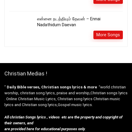
என்னை நடத்தியும் தேவன் – Ennai
Nadathidum Daevan
More Songs
Christian Medias !
”
Daily Bible verses, Christian songs lyrics & more
“world christian
worship, christian song lyrics, praise and worship,Christian songs lyrics
. Online Christian Music Lyrics, Christian song lyrics Christian music
lyrics and Christian song lyrics,Gospel music lyrics.
All christian Songs lyrics , videos etc are the property and copyright of
their owners, and
are provided here for educational purposes only.