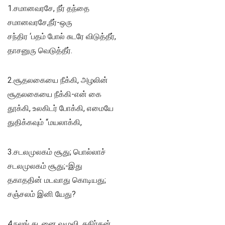
1.சமானவரசே, நீர் தந்தை
சமானவரசே,நீர்-ஒரு
சந்திர ‘பதம் போல் சுடரே விடுத்தீர்,
தாசனுரு வெடுத்தீர்.
2.சூதலகையை நீக்கி, அழலின்
சூதலகையை நீக்கி-என் கை
தூக்கி, உலகிடர் போக்கி, எமையே
துதிக்கவும் “மயலாக்கி,
3.சடலமுலகம் சூது; பொல்லாச்
சடலமுலகம் சூது;-இது
தகாததின் மடவாது கொடியது;
சஞ்சலம் இனி யேது?
4.நலங் கடனை வழுவி, சுகிர்தன்