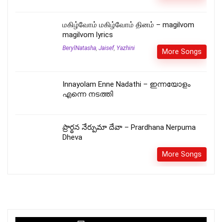
மகிழ்வோம் மகிழ்வோம் தினம் – magilvom
magilvom lyrics
BerylNatasha
,
Jaisef
,
Yazhini
More Songs
Innayolam Enne Nadathi – ഇന്നയോളം
എന്നെ നടത്തി
ప్రార్థన నేర్పుమా దేవా – Prardhana Nerpuma
Dheva
More Songs