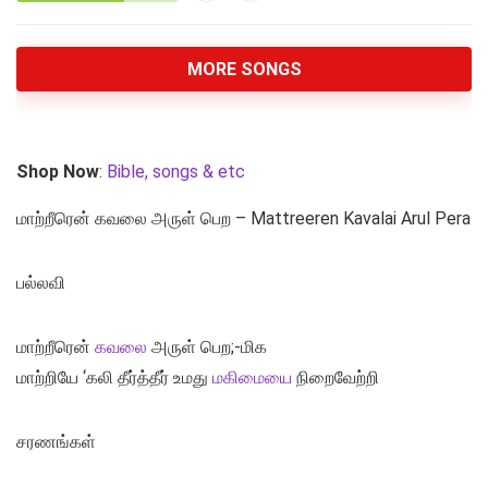
MORE SONGS
Shop Now
:
Bible, songs & etc
மாற்றீரென் கவலை அருள் பெற – Mattreeren Kavalai Arul Pera
பல்லவி
மாற்றீரென்
கவலை
அருள் பெற;-மிக
மாற்றியே ‘கலி தீர்த்தீர் உமது
மகிமையை
நிறைவேற்றி
சரணங்கள்