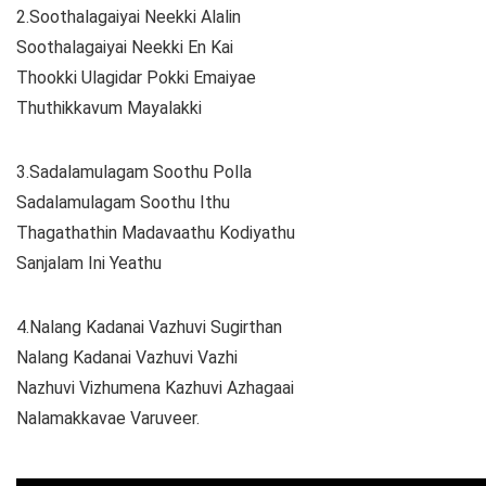
2.Soothalagaiyai Neekki Alalin
Soothalagaiyai Neekki En Kai
Thookki Ulagidar Pokki Emaiyae
Thuthikkavum Mayalakki
3.Sadalamulagam Soothu Polla
Sadalamulagam Soothu Ithu
Thagathathin Madavaathu Kodiyathu
Sanjalam Ini Yeathu
4.Nalang Kadanai Vazhuvi Sugirthan
Nalang Kadanai Vazhuvi Vazhi
Nazhuvi Vizhumena Kazhuvi Azhagaai
Nalamakkavae Varuveer.