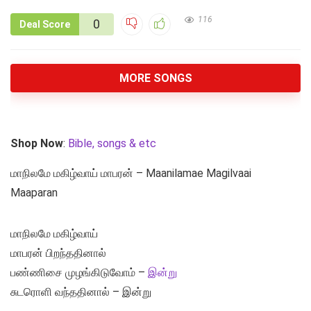
116
0
Deal Score
MORE SONGS
Shop Now
:
Bible, songs & etc
மாநிலமே மகிழ்வாய் மாபரன் – Maanilamae Magilvaai
Maaparan
மாநிலமே மகிழ்வாய்
மாபரன் பிறந்ததினால்
பண்ணிசை முழங்கிடுவோம் –
இன்று
சுடரொளி வந்ததினால் – இன்று