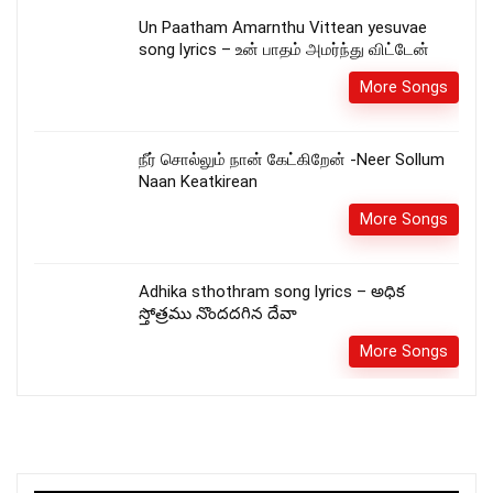
Un Paatham Amarnthu Vittean yesuvae
song lyrics – உன் பாதம் அமர்ந்து விட்டேன்
More Songs
நீர் சொல்லும் நான் கேட்கிறேன் -Neer Sollum
Naan Keatkirean
More Songs
Adhika sthothram song lyrics – అధిక
స్తోత్రము నొందదగిన దేవా
More Songs