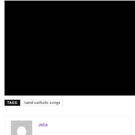
TAGS:
tamil catholic songs
Jeba