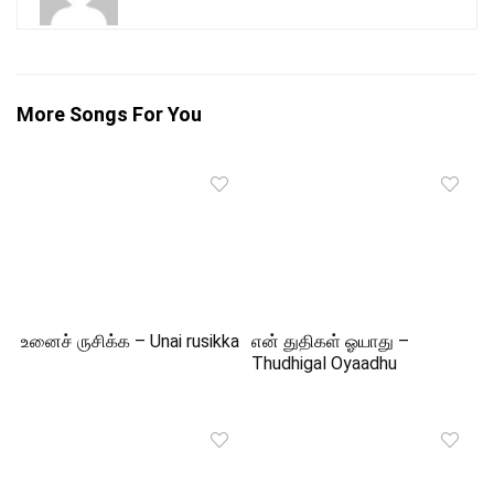
More Songs For You
உனைச் ருசிக்க – Unai rusikka
என் துதிகள் ஓயாது –
Thudhigal Oyaadhu