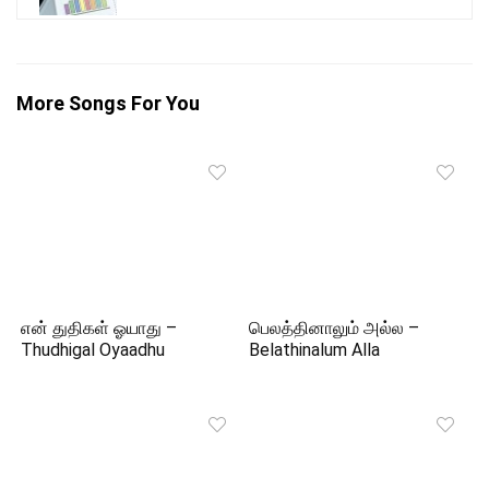
More Songs For You
என் துதிகள் ஓயாது –
பெலத்தினாலும் அல்ல –
Thudhigal Oyaadhu
Belathinalum Alla