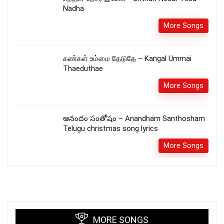
Nadha
More Songs
கண்கள் உம்மை தேடுதே – Kangal Ummai
Thaeduthae
More Songs
ఆనందం సంతోషం – Anandham Santhosham
Telugu christmas song lyrics
More Songs
MORE SONGS