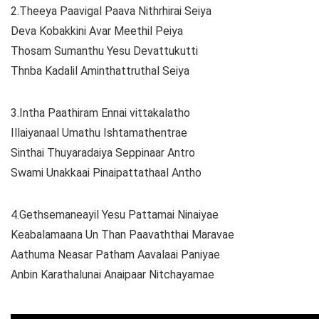
2.Theeya Paavigal Paava Nithrhirai Seiya
Deva Kobakkini Avar Meethil Peiya
Thosam Sumanthu Yesu Devattukutti
Thnba Kadalil Aminthattruthal Seiya
3.Intha Paathiram Ennai vittakalatho
Illaiyanaal Umathu Ishtamathentrae
Sinthai Thuyaradaiya Seppinaar Antro
Swami Unakkaai Pinaipattathaal Antho
4.Gethsemaneayil Yesu Pattamai Ninaiyae
Keabalamaana Un Than Paavaththai Maravae
Aathuma Neasar Patham Aavalaai Paniyae
Anbin Karathalunai Anaipaar Nitchayamae