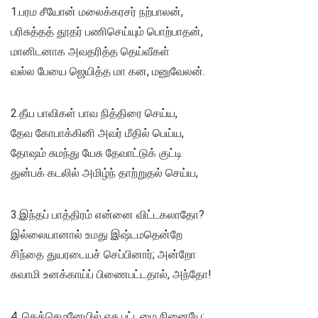
1.பரம சீயோன் மலைக்கரசர் நற்பாலன்,
பரிசுத்தத் தூதர் பணிசெய்யும் பொற்பாதன்,
மானிடனாக அவதரித்த தெய்வீகள்
வல்ல பேயை ஜெயித்த மா கன, மனுவேலன்.
2.தீய பாவிகள் பாவ நித்திரை செய்ய,
தேவ கோபாக்கினி அவர் மீதில் பெய்ய,
தோஷம் சுமந்து யேசு தேவாட்டுக் குட்டி
துன்பக் கடலில் அமிழ்ந் தாற்றுதல் செய்ய,
3.இந்தப் பாத்திரம் என்னை விட்டகலாதோ?
இல்லையானால் உமது இஷ்டமதென்றே
சிந்தை துயரடையச் செப்பினார்; அன்றோ
சுவாமி உனக்காய்ப் பிணைபட்டதால், அந்தோ!
4. கெத்செமனேயில் ஏசு பட்டமை நினையே;