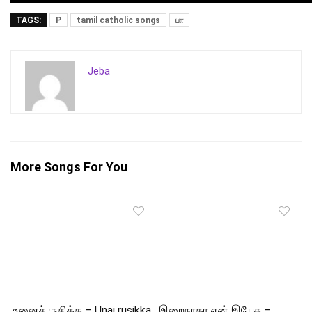
TAGS:
P
tamil catholic songs
பா
Jeba
More Songs For You
உனைச் ருசிக்க – Unai rusikka
இறைநாதா என் இயேசு –