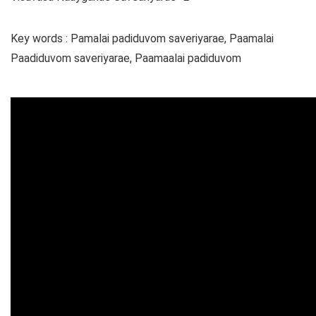
Key words : Pamalai padiduvom saveriyarae, Paamalai
Paadiduvom saveriyarae, Paamaalai padiduvom