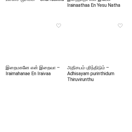
Irainaathaa En Yesu Natha
இறைமகனே என் இறைவா –
அதிசயம் புரிந்திடும் –
Iraimahanae En Iraivaa
Adhisayam purinthidum
Thiruvirunthu