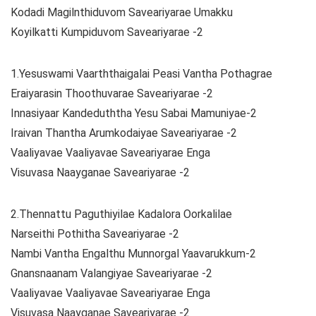
Kodadi Magilnthiduvom Saveariyarae Umakku
Koyilkatti Kumpiduvom Saveariyarae -2
1.Yesuswami Vaarththaigalai Peasi Vantha Pothagrae
Eraiyarasin Thoothuvarae Saveariyarae -2
Innasiyaar Kandeduththa Yesu Sabai Mamuniyae-2
Iraivan Thantha Arumkodaiyae Saveariyarae -2
Vaaliyavae Vaaliyavae Saveariyarae Enga
Visuvasa Naayganae Saveariyarae -2
2.Thennattu Paguthiyilae Kadalora Oorkalilae
Narseithi Pothitha Saveariyarae -2
Nambi Vantha Engalthu Munnorgal Yaavarukkum-2
Gnansnaanam Valangiyae Saveariyarae -2
Vaaliyavae Vaaliyavae Saveariyarae Enga
Visuvasa Naayganae Saveariyarae -2