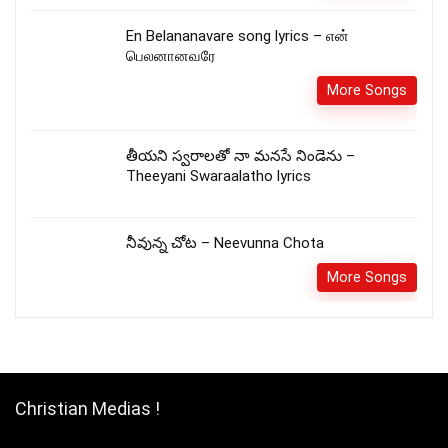
En Belananavare song lyrics – என்
பெலனானவரே
More Songs
తీయని స్వరాలతో నా మనసే నిండెను –
Theeyani Swaraalatho lyrics
నీవున్న చోట – Neevunna Chota
More Songs
Christian Medias !