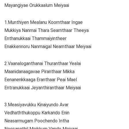
Mayangiyae Orukkaalum Meiyaai
1.Munthiyen Mealanu Koornthaar Ingae
Mukkiya Nanmai Thara Searnthaar Theeya
Enthanukkaai Thammaiyintheer
Enakkennoru Nanmaigal Nearnthaar Meiyaai
2.Vaanaloganthanai Thuranthaar Yealai
Maanidanaagavae Piranthaar Mikka
Eenanenkkaaga Eranthaar Peai Mael
Entranukkaai Jeyanthiranthaar Meiyaai
3.Measiyavukku Kinaiyundo Avar
Vedhaththukoppu Karkando Enin
Neasarmugam Poochendo Intha
Neesanathil Moikkum Vando Meiyaai