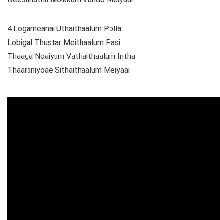
4.Logameanai Uthaithaalum Polla
Lobigal Thustar Meithaalum Pasi
Thaaga Noaiyum Vathaithaalum Intha
Thaaraniyoae Sithaithaalum Meiyaai