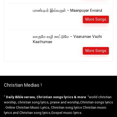
மாண்புயர் இவ்வருள் – Maanpuyar Evvarul
More Songs
வாருமே வழி காட்டுமே – Vaarumae Vazhi
Kaattumae
More Songs
Christian Medias !
”
Daily Bible verses, Christian songs lyrics & more
“world christian
worship, christian song lyrics, praise and worship,Christian songs lyrics
. Online Christian Music Lyrics, Christian song lyrics Christian music
lyrics and Christian song lyrics,Gospel music lyrics.