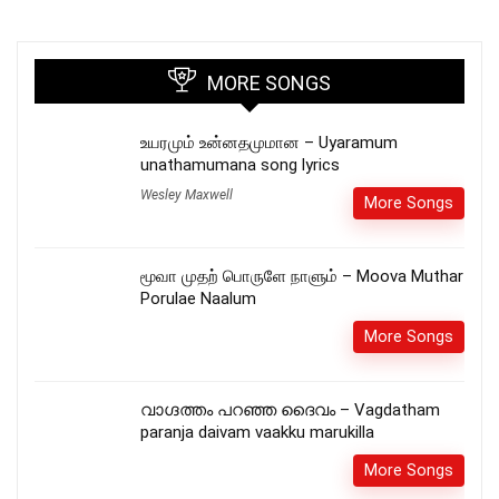
MORE SONGS
உயரமும் உன்னதமுமான – Uyaramum
unathamumana song lyrics
Wesley Maxwell
More Songs
மூவா முதற் பொருளே நாளும் – Moova Muthar
Porulae Naalum
More Songs
വാഗ്ദത്തം പറഞ്ഞ ദൈവം – Vagdatham
paranja daivam vaakku marukilla
More Songs