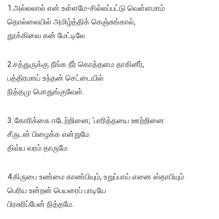
1.அல்லலால் என் உள்ளமே-சில்லப்பட்டு வெள்ளமாம்
தொல்லையில் அமிழ்த்திக் கெஞ்சுங்கால்,
தூக்கிவை கன் மேட்டிலே.
2.சத்துருக்கு நீங்க நீர் கொத்தளம தாகினீர்,
பத்திரமாய் உந்தன் செட்டையில்
நித்தமு மொதுங்குவேள்.
3..கோரிக்கை ஈடேற்றினை; ‘பாரித்தயை ஊற்றினை
சீருடன் பிழைக்க என்றுமே
திவ்ய வரம் தாருமே.
4.கிருபை உண்மை காண்பியும், உறுப்பாய் எனை ஸ்தாபியும்
பெரிய உன்றன் பெயரைப் பாடியே
பிரசுரிப்பேன் நித்தமே.