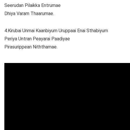
Seerudan Pilaikka Entrumae
Dhiya Varam Thaarumae.
4.Kirubai Unmai Kaanbiyum Uruppaai Enai Sthabiyum
Periya Untran Peayarai Paadiyae
Pirasurippean Niththamae.