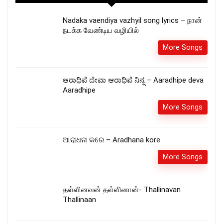
Nadaka vaendiya vazhyil song lyrics – நான்
நடக்க வேண்டிய வழியில்
More Songs
ಆರಾಧಿಪೆ ದೇವಾ ಆರಾಧಿಪೆ ನಿನ್ನ – Aaradhipe deva
Aaradhipe
More Songs
ଆରାଧନା କରେ – Aradhana kore
More Songs
தள்ளினவன் தள்ளினான்- Thallinavan
Thallinaan