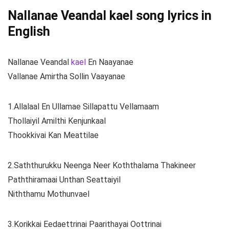
Nallanae Veandal kael song lyrics in
English
Nallanae Veandal
kael
En Naayanae
Vallanae Amirtha Sollin Vaayanae
1.Allalaal En Ullamae Sillapattu Vellamaam
Thollaiyil Amilthi Kenjunkaal
Thookkivai Kan Meattilae
2.Saththurukku Neenga Neer Koththalama Thakineer
Paththiramaai Unthan Seattaiyil
Niththamu Mothunvael
3.Korikkai Eedaettrinai Paarithayai Oottrinai