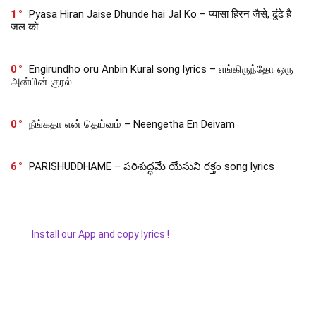
1
Pyasa Hiran Jaise Dhunde hai Jal Ko – प्यासा हिरन जैसे, ढूंढे है
जल को
0
Engirundho oru Anbin Kural song lyrics – எங்கிருந்தோ ஒரு
அன்பின் குரல்
0
நீங்கதா என் தெய்வம் – Neengetha En Deivam
6
PARISHUDDHAME – పరిశుద్ధమే యేసుని రక్తం song lyrics
Install our App and copy lyrics !