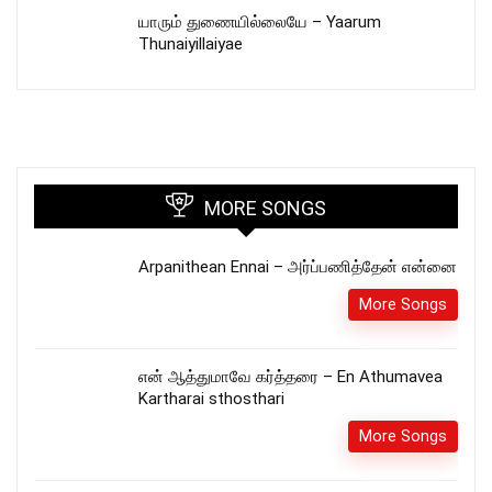
யாரும் துணையில்லையே – Yaarum
Thunaiyillaiyae
MORE SONGS
Arpanithean Ennai – அர்ப்பணித்தேன் என்னை
More Songs
என் ஆத்துமாவே கர்த்தரை – En Athumavea
Kartharai sthosthari
More Songs