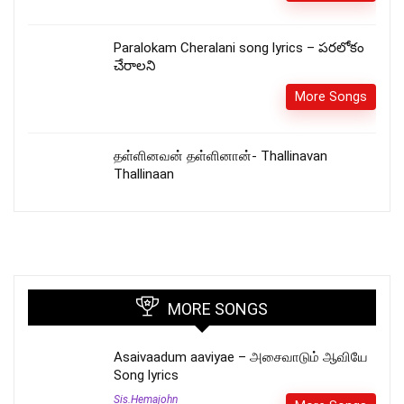
Paralokam Cheralani song lyrics – పరలోకం
చేరాలని
More Songs
தள்ளினவன் தள்ளினான்- Thallinavan
Thallinaan
MORE SONGS
Asaivaadum aaviyae – அசைவாடும் ஆவியே
Song lyrics
Sis.Hemajohn