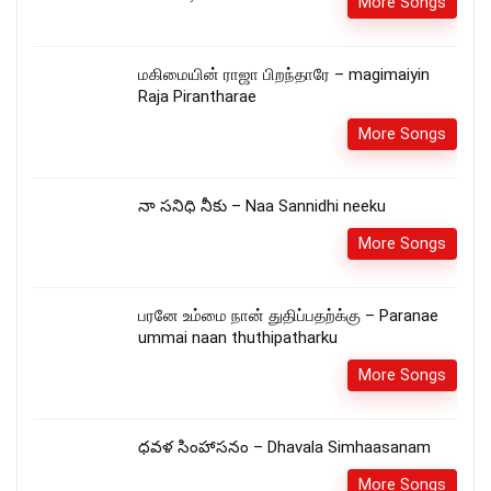
More Songs
மகிமையின் ராஜா பிறந்தாரே – magimaiyin
Raja Pirantharae
More Songs
నా సనిధి నీకు – Naa Sannidhi neeku
More Songs
பரனே உம்மை நான் துதிப்பதற்க்கு – Paranae
ummai naan thuthipatharku
More Songs
ధవళ సింహాసనం – Dhavala Simhaasanam
More Songs