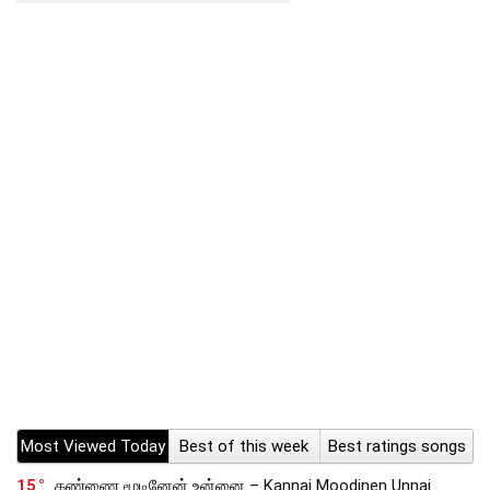
Most Viewed Today
Best of this week
Best ratings songs
15
கண்ணை மூடினேன் உன்னை – Kannai Moodinen Unnai