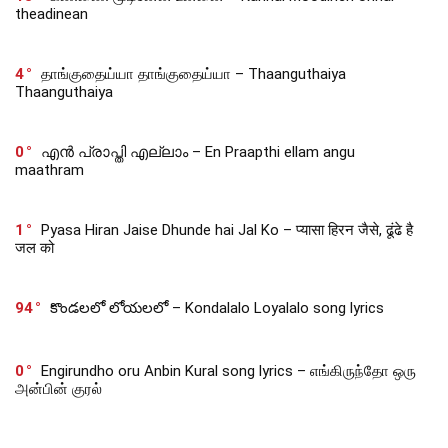
theadinean
4
தாங்குதைய்யா தாங்குதைய்யா – Thaanguthaiya
Thaanguthaiya
0
എൻ പ്രാപ്തി എല്ലാം – En Praapthi ellam angu
maathram
1
Pyasa Hiran Jaise Dhunde hai Jal Ko – प्यासा हिरन जैसे, ढूंढे है
जल को
94
కొండలలో లోయలలో – Kondalalo Loyalalo song lyrics
0
Engirundho oru Anbin Kural song lyrics – எங்கிருந்தோ ஒரு
அன்பின் குரல்