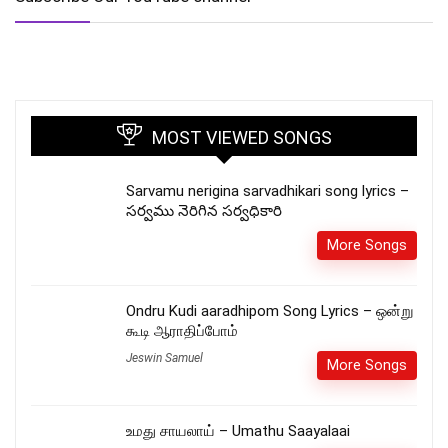
MOST VIEWED SONGS
Sarvamu nerigina sarvadhikari song lyrics –
సర్వము నెరిగిన సర్వధికారి
More Songs
Ondru Kudi aaradhipom Song Lyrics – ஒன்று
கூடி ஆராதிப்போம்
Jeswin Samuel
More Songs
உமது சாயலாய் – Umathu Saayalaai