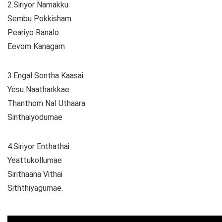
2.Siriyor Namakku
Sembu Pokkisham
Peariyo Ranalo
Eevom Kanagam
3.Engal Sontha Kaasai
Yesu Naatharkkae
Thanthom Nal Uthaara
Sinthaiyodumae
4.Siriyor Enthathai
Yeattukollumae
Sirithaana Vithai
Siththiyagumae.