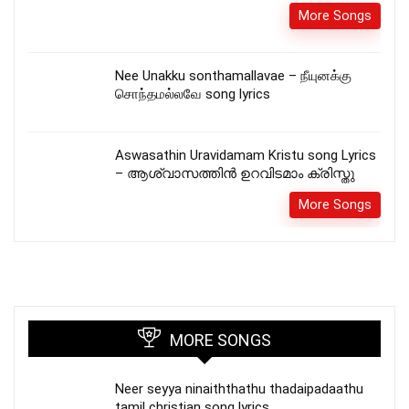
More Songs
Nee Unakku sonthamallavae – நீயுனக்கு
சொந்தமல்லவே song lyrics
Aswasathin Uravidamam Kristu song Lyrics
– ആശ്വാസത്തിൻ ഉറവിടമാം ക്രിസ്തു
More Songs
MORE SONGS
Neer seyya ninaiththathu thadaipadaathu
tamil christian song lyrics