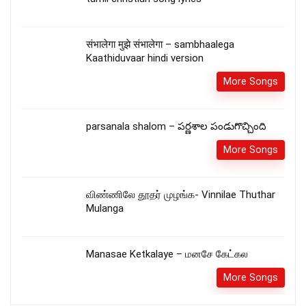
संभालेगा मुझे संभालेगा – sambhaalega
Kaathiduvaar hindi version
More Songs
parsanala shalom – పర్ణశాల పండుగొచ్చింది
More Songs
விண்ணிலே தூதர் முழங்க- Vinnilae Thuthar
Mulanga
Manasae Ketkalaye – மனசே கேட்கல
More Songs