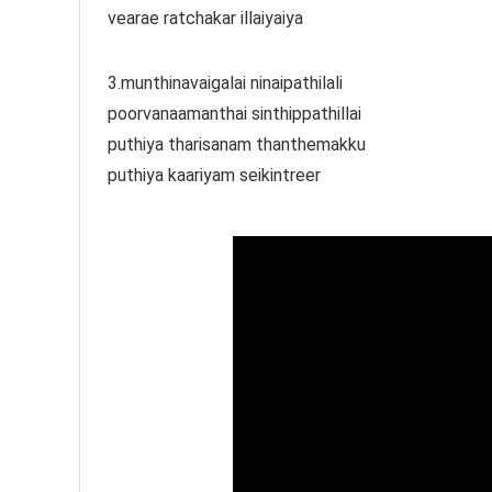
vearae ratchakar illaiyaiya
3.munthinavaigalai ninaipathilali
poorvanaamanthai sinthippathillai
puthiya tharisanam thanthemakku
puthiya kaariyam seikintreer