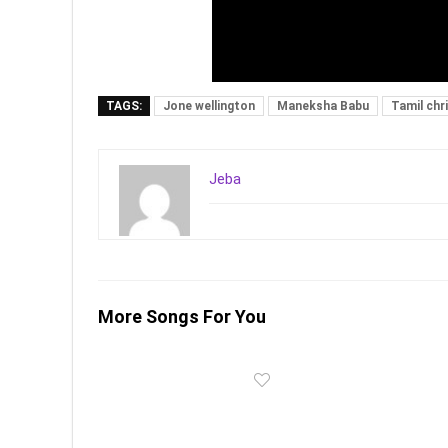
TAGS:
Jone wellington
Maneksha Babu
Tamil chr
Jeba
More Songs For You