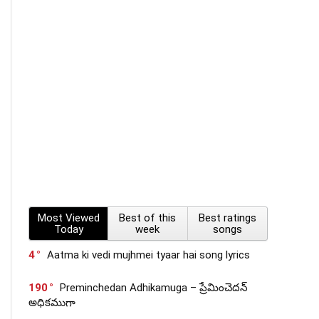
Most Viewed
Best of this
Best ratings
Today
week
songs
4
Aatma ki vedi mujhmei tyaar hai song lyrics
190
Preminchedan Adhikamuga – ప్రేమించెదన్
అధికముగా