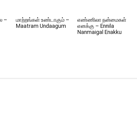
ல –
மாற்றங்கள் உண்டாகும் –
எண்ணிலா நன்மைகள்
Maatram Undaagum
எனக்கு – Ennila
Nanmaigal Enakku