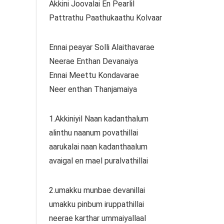
Akkini Joovalai En Pearlil
Pattrathu Paathukaathu Kolvaar
Ennai peayar Solli Alaithavarae
Neerae Enthan Devanaiya
Ennai Meettu Kondavarae
Neer enthan Thanjamaiya
1.Akkiniyil Naan kadanthalum
alinthu naanum povathillai
aarukalai naan kadanthaalum
avaigal en mael puralvathillai
2.umakku munbae devanillai
umakku pinbum iruppathillai
neerae karthar ummaiyallaal