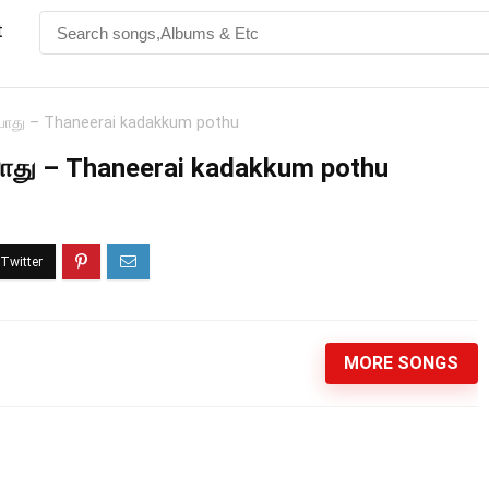
t
போது – Thaneerai kadakkum pothu
ோது – Thaneerai kadakkum pothu
MORE SONGS