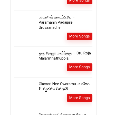
More Songs
பரமனின் படைப்பிலே –
Paramanin Padaipile
Uruvaanadhe
More Songs
ஒரு ரோஜா மலர்ந்தது – Oru Roja
Malarnthathupola
More Songs
Okasari Nee Swaramu -ఒకసారి
నీ స్వరము వినగానే
More Songs
தேவைக்காய் தேவனை தேடி –