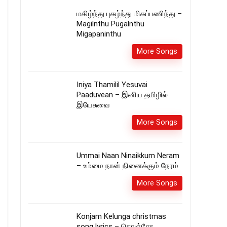
மகிழ்ந்து புகழ்ந்து மிகப்பணிந்து –
Magilnthu Pugalnthu
Migapaninthu
More Songs
Iniya Thamilil Yesuvai
Paaduvean – இனிய தமிழில்
இயேசுவை
More Songs
Ummai Naan Ninaikkum Neram
– உம்மை நான் நினைக்கும் நேரம்
More Songs
Konjam Kelunga christmas
song lyrics – கொஞ்சோ