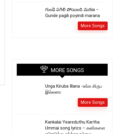
గుండె పగిలి పోయింది మరణ –
Gunde pagili poyindi marana
More Songs
MORE SONGS
Unga Kiruba Illana -உங்க கிருப
இல்லனா
More Songs
Kankalai Yeareduthu Kartha
Ummai song lyrics – கண்களை