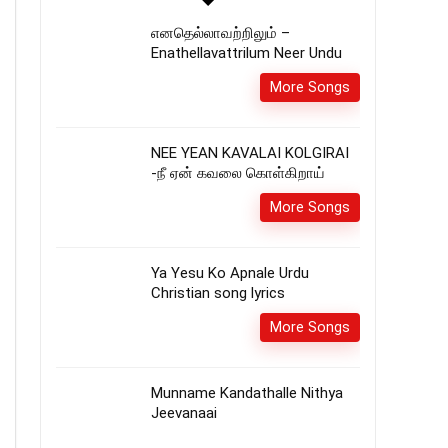
எனதெல்லாவற்றிலும் –
Enathellavattrilum Neer Undu
More Songs
NEE YEAN KAVALAI KOLGIRAI
-நீ ஏன் கவலை கொள்கிறாய்
More Songs
Ya Yesu Ko Apnale Urdu
Christian song lyrics
More Songs
Munname Kandathalle Nithya
Jeevanaai