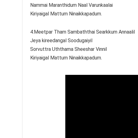
Nammai Maranthidum Naal Varunkaalai
Kiriyaigal Mattum Ninaikkapadum.
4.Meetpar Tham Sambaththai Searkkum Annaalil
Jeya kireedangal Soodugaiyil
Sorvuttra Uththama Sheeshar Vinnil
Kiriyaigal Mattum Ninaikkapadum.