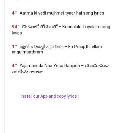
4
Aatma ki vedi mujhmei tyaar hai song lyrics
94
కొండలలో లోయలలో – Kondalalo Loyalalo song
lyrics
1
എൻ പ്രാപ്തി എല്ലാം – En Praapthi ellam
angu maathram
4
Yajamanuda Naa Yesu Raajuda – యజమానుడా
నా యేసు రాజుడా
Install our App and copy lyrics !