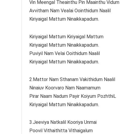
Vin Meengal Theainthu Pin Maainthu Vidum
Avvitham Nam Vealai Oointhidum Naalil
Kiriyaigal Mattum Ninaikkapadum.
Kiriyaigal Mattum Kiriyaigal Mattum
Kiriyaigal Mattum Ninaikkapadum.
Puviyil Nam Velai Ooithidum Naalil
Kiriyaigal Mattum Ninaikkapadum.
2.Mattor Nam Sthanam Vakithidum Naalil
Ninaiuv Koorvaro Nam Naamamum
Pirar Naam Nadum Payir Koiyum PozhthiL
Kiriyaigal Mattum Ninaikkapadum.
3.Jeeviya Natkalil Kooriya Unmai
Poovil Vithaithitta Vithaigalum