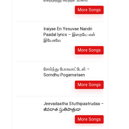
ஏறெடுத்து கர்த்தா உம்மை
More Songs
Iraiyae En Yesuvae Nandri
Paadal lyrics – இறையே என்
இயேசுவே
More Songs
சோர்ந்து போகமாட்டேன் –
Sorndhu Pogamataen
More Songs
Jeevadaatha Stuthipaatrudaa –
జీవదాత స్తుతిపాత్రుడా
More Songs