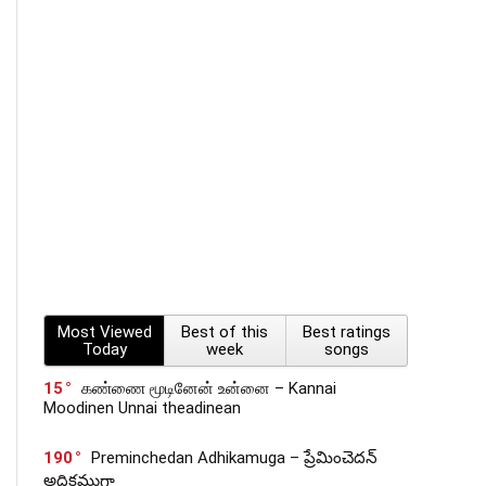
Most Viewed
Best of this
Best ratings
Today
week
songs
15
கண்ணை மூடினேன் உன்னை – Kannai
Moodinen Unnai theadinean
190
Preminchedan Adhikamuga – ప్రేమించెదన్
అధికముగా