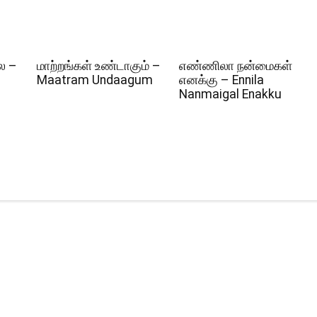
ல –
மாற்றங்கள் உண்டாகும் –
எண்ணிலா நன்மைகள்
Maatram Undaagum
எனக்கு – Ennila
Nanmaigal Enakku