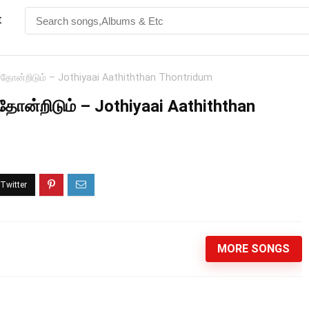
t
தோன்றிடும் – Jothiyaai Aathiththan Thontridum
ோன்றிடும் – Jothiyaai Aathiththan
MORE SONGS