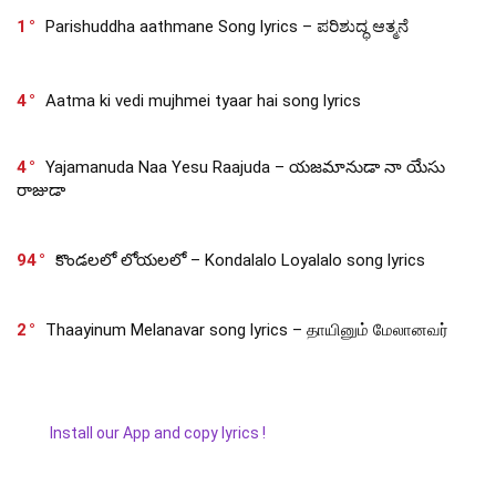
1
Parishuddha aathmane Song lyrics – ಪರಿಶುದ್ಧ ಆತ್ಮನೆ
4
Aatma ki vedi mujhmei tyaar hai song lyrics
4
Yajamanuda Naa Yesu Raajuda – యజమానుడా నా యేసు
రాజుడా
94
కొండలలో లోయలలో – Kondalalo Loyalalo song lyrics
2
Thaayinum Melanavar song lyrics – தாயினும் மேலானவர்
Install our App and copy lyrics !