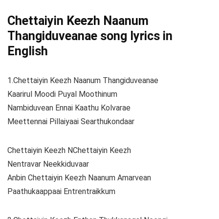
Chettaiyin Keezh Naanum
Thangiduveanae song lyrics in
English
1.Chettaiyin Keezh Naanum Thangiduveanae
Kaarirul Moodi Puyal Moothinum
Nambiduvean Ennai Kaathu Kolvarae
Meettennai Pillaiyaai Searthukondaar
Chettaiyin Keezh NChettaiyin Keezh
Nentravar Neekkiduvaar
Anbin Chettaiyin Keezh Naanum Amarvean
Paathukaappaai Entrentraikkum