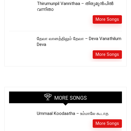
Thirumunpil Vannithaa – തിരുമുൻപിൽ
വന്നിതാ
More Songs
தேவா வானத்திலும் தேவா – Deva Vanathilum
Deva
More Songs
MORE SONGS
Ummaal Koodaatha – உம்மாலே கூடாத
More Songs