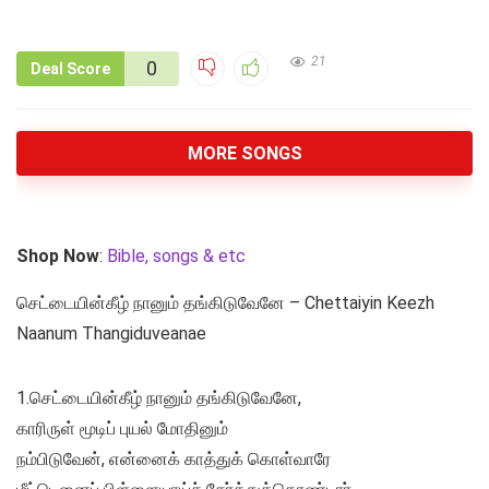
21
0
Deal Score
MORE SONGS
Shop Now
:
Bible, songs & etc
செட்டையின்கீழ் நானும் தங்கிடுவேனே – Chettaiyin Keezh
Naanum Thangiduveanae
1.செட்டையின்கீழ் நானும் தங்கிடுவேனே,
காரிருள் மூடிப் புயல் மோதினும்
நம்பிடுவேன், என்னைக் காத்துக் கொள்வாரே