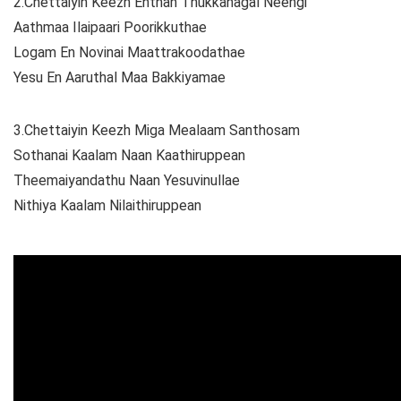
2.Chettaiyin Keezh Enthan Thukkanagal Neengi
Aathmaa Ilaipaari Poorikkuthae
Logam En Novinai Maattrakoodathae
Yesu En Aaruthal Maa Bakkiyamae
3.Chettaiyin Keezh Miga Mealaam Santhosam
Sothanai Kaalam Naan Kaathiruppean
Theemaiyandathu Naan Yesuvinullae
Nithiya Kaalam Nilaithiruppean