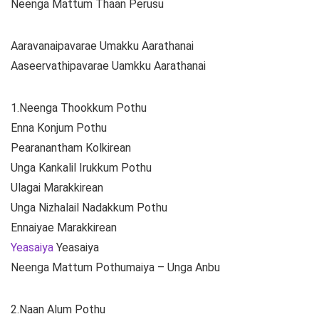
Neenga Mattum Thaan Perusu
Aaravanaipavarae Umakku Aarathanai
Aaseervathipavarae Uamkku Aarathanai
1.Neenga Thookkum Pothu
Enna Konjum Pothu
Pearanantham Kolkirean
Unga Kankalil Irukkum Pothu
Ulagai Marakkirean
Unga Nizhalail Nadakkum Pothu
Ennaiyae Marakkirean
Yeasaiya
Yeasaiya
Neenga Mattum Pothumaiya – Unga Anbu
2.Naan Alum Pothu