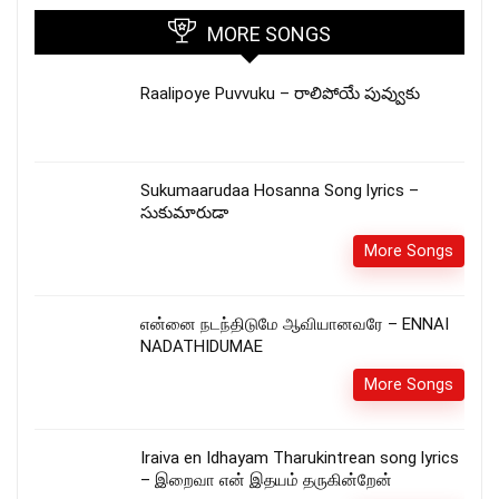
MORE SONGS
Raalipoye Puvvuku – రాలిపోయే పువ్వుకు
Sukumaarudaa Hosanna Song lyrics –
సుకుమారుడా
More Songs
என்னை நடந்திடுமே ஆவியானவரே – ENNAI
NADATHIDUMAE
More Songs
Iraiva en Idhayam Tharukintrean song lyrics
– இறைவா என் இதயம் தருகின்றேன்