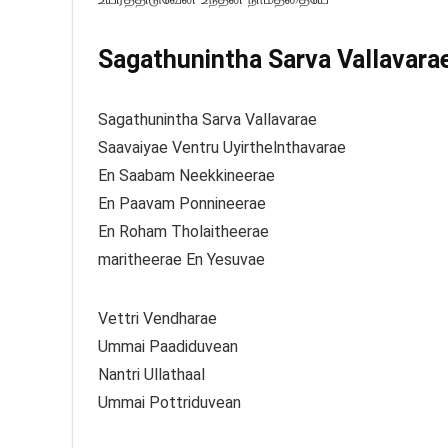
Sagathunintha Sarva Vallavarae 
Sagathunintha Sarva Vallavarae
Saavaiyae Ventru Uyirthelnthavarae
En Saabam Neekkineerae
En Paavam Ponnineerae
En Roham Tholaitheerae
maritheerae En Yesuvae
Vettri Vendharae
Ummai Paadiduvean
Nantri Ullathaal
Ummai Pottriduvean