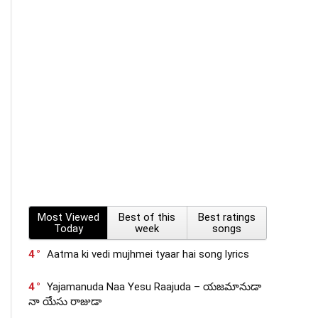
Most Viewed
Best of this
Best ratings
Today
week
songs
4
Aatma ki vedi mujhmei tyaar hai song lyrics
4
Yajamanuda Naa Yesu Raajuda – యజమానుడా
నా యేసు రాజుడా