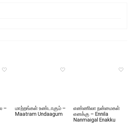
ல –
மாற்றங்கள் உண்டாகும் –
எண்ணிலா நன்மைகள்
Maatram Undaagum
எனக்கு – Ennila
Nanmaigal Enakku