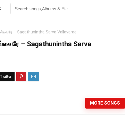
t
வல்லவரே – Sagathunintha Sarva Vallavarae
ல்லவரே – Sagathunintha Sarva
MORE SONGS