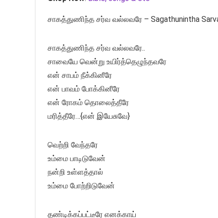
சாகத்துணிந்த சர்வ வல்லவரே – Sagathunintha Sarva
சாகத்துணிந்த சர்வ வல்லவரே..
சாவையே வென்று உயிர்த்தெழுந்தவரே
என் சாபம் நீக்கினீரே
என் பாவம் போக்கினீரே
என் ரோகம் தொலைத்தீரே
மரித்தீரே…{என் இயேசுவே}
வெற்றி வேந்தரே
உம்மை பாடிடுவேன்
நன்றி உள்ளத்தால்
உம்மை போற்றிடுவேன்
தண்டிக்கப்பட்டீரே எனக்காய்