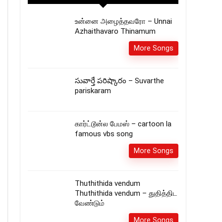
உன்னை அழைத்தவரோ – Unnai
Azhaithavaro Thinamum
More Songs
సువార్తే పరిష్కారం – Suvarthe
pariskaram
கார்ட்டூன்ல பேமஸ் – cartoon la
famous vbs song
More Songs
Thuthithida vendum
Thuthithida vendum – துதித்திட
வேண்டும்
More Songs