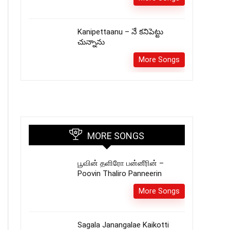
Kanipettaanu – నే కనిపెట్టు
చున్నాను
More Songs
MORE SONGS
பூவின் தளிரோ பன்னீரின் –
Poovin Thaliro Panneerin
More Songs
Sagala Janangalae Kaikotti