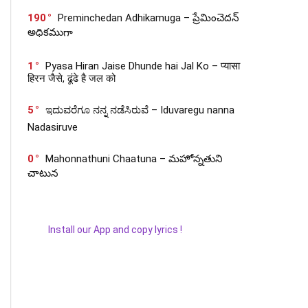
190
Preminchedan Adhikamuga – ప్రేమించెదన్
అధికముగా
1
Pyasa Hiran Jaise Dhunde hai Jal Ko – प्यासा
हिरन जैसे, ढूंढे है जल को
5
ಇದುವರೆಗೂ ನನ್ನ ನಡೆಸಿರುವೆ – Iduvaregu nanna
Nadasiruve
0
Mahonnathuni Chaatuna – మహోన్నతుని
చాటున
Install our App and copy lyrics !