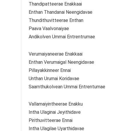
Thandipatteerae Enakkaai
Enthan Thandanai Neengidavae
Thundithuvitteerae Enthan
Paava Vaalvonaiyae
Andikolven Ummai Entrentrumae
Verumaiyaneerae Enakkaai
Enthan Verumaigal Neengidavae
Pillayakkinneer Ennai
Unthan Urumai Koridavae
Saarnthukolvean Ummai Entrentumae
Vallamaiyintheerae Enakku
Intha Ulaginai Jeyithidave
Pirithuvitteerae Ennai
Intha Ulagilae Uyarthidavae