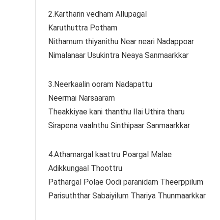
2.Kartharin vedham Allupagal
Karuthuttra Potham
Nithamum thiyanithu Near neari Nadappoar
Nimalanaar Usukintra Neaya Sanmaarkkar
3.Neerkaalin ooram Nadapattu
Neermai Narsaaram
Theakkiyae kani thanthu Ilai Uthira tharu
Sirapena vaalnthu Sinthipaar Sanmaarkkar
4.Athamargal kaattru Poargal Malae
Adikkungaal Thoottru
Pathargal Polae Oodi paranidam Theerppilum
Parisuththar Sabaiyilum Thariya Thunmaarkkar