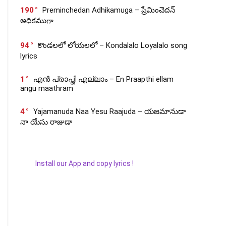
190
Preminchedan Adhikamuga – ప్రేమించెదన్
అధికముగా
94
కొండలలో లోయలలో – Kondalalo Loyalalo song
lyrics
1
എൻ പ്രാപ്തി എല്ലാം – En Praapthi ellam
angu maathram
4
Yajamanuda Naa Yesu Raajuda – యజమానుడా
నా యేసు రాజుడా
Install our App and copy lyrics !