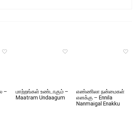
ல –
மாற்றங்கள் உண்டாகும் –
எண்ணிலா நன்மைகள்
Maatram Undaagum
எனக்கு – Ennila
Nanmaigal Enakku