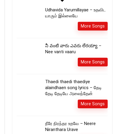
Udhavida Yarumillayae – உதவிட
யாரும் இல்லையே
More Songs
నీ వంటి వారు ఎవరు లేరయ్యా –
Nee vanti vaaru
More Songs
Thaedi thaedi thaediye
alaindhaen song lyrics – தேடி
தேடி தேடியே அலைந்தேன்
More Songs
நீரே நிரந்தர உறவே – Neere
Niranthara Urave