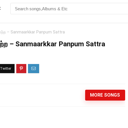
t
் சாற்ற – Sanmaarkkar Panpum Sattra
 சாற்ற – Sanmaarkkar Panpum Sattra
MORE SONGS