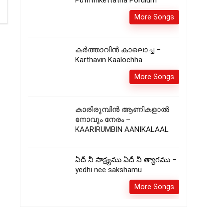
Puththikettatha Porulum
More Songs
കർത്താവിൻ കാലൊച്ച –
Karthavin Kaalochha
More Songs
കാരിരുമ്പിൻ ആണികളാൽ
നോവും നേരം –
KAARIRUMBIN AANIKALAAL
ఏదీ నీ సాక్ష్యము ఏదీ నీ త్యాగము –
yedhi nee sakshamu
More Songs