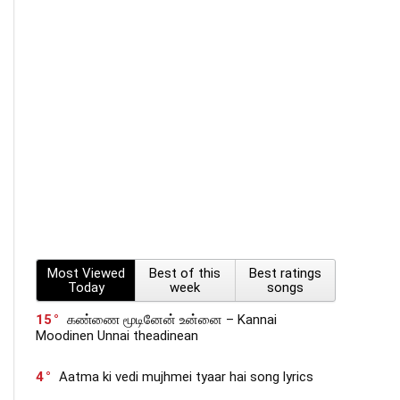
Most Viewed
Best of this
Best ratings
Today
week
songs
15
கண்ணை மூடினேன் உன்னை – Kannai
Moodinen Unnai theadinean
4
Aatma ki vedi mujhmei tyaar hai song lyrics